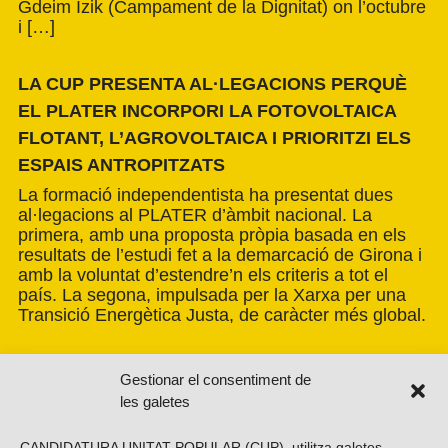
Gdeim Izik (Campament de la Dignitat) on l’octubre
i […]
LA CUP PRESENTA AL·LEGACIONS PERQUÈ
EL PLATER INCORPORI LA FOTOVOLTAICA
FLOTANT, L’AGROVOLTAICA I PRIORITZI ELS
ESPAIS ANTROPITZATS
La formació independentista ha presentat dues
al·legacions al PLATER d’àmbit nacional. La
primera, amb una proposta pròpia basada en els
resultats de l’estudi fet a la demarcació de Girona i
amb la voluntat d’estendre’n els criteris a tot el
país. La segona, impulsada per la Xarxa per una
Transició Energètica Justa, de caràcter més global.
Gestionar el consentiment de
les galetes
CANDIDATURA UNITAT POPULAR (CUP), utilitza galetes