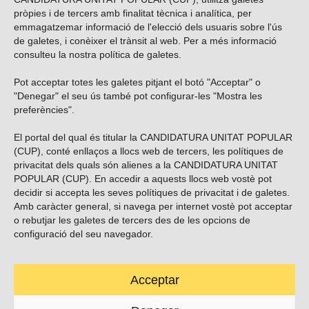
pròpies i de tercers amb finalitat tècnica i analítica, per
emmagatzemar informació de l'elecció dels usuaris sobre l'ús
de galetes, i conèixer el trànsit al web. Per a més informació
consulteu la nostra
política de galetes
.
Pot acceptar totes les galetes pitjant el botó "Acceptar" o
Vols subscriure’t al nostre butlletí?
"Denegar" el seu ús també pot configurar-les "Mostra les
preferències".
El portal del qual és titular la CANDIDATURA UNITAT POPULAR
(CUP), conté enllaços a llocs web de tercers, les polítiques de
ENVIAR
privacitat dels quals són alienes a la CANDIDATURA UNITAT
POPULAR (CUP). En accedir a aquests llocs web vostè pot
decidir si accepta les seves polítiques de privacitat i de galetes.
Troba’ns a les xarxes socials
Amb caràcter general, si navega per internet vostè pot acceptar
o rebutjar les galetes de tercers des de les opcions de
configuració del seu navegador.
Acceptar
Carrer Casp 180 (baixos), Barcelona.
623495996