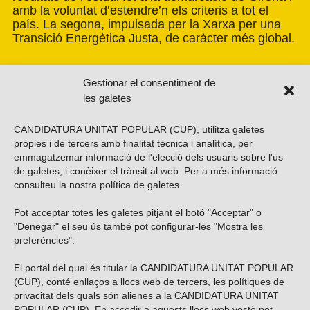
amb la voluntat d’estendre’n els criteris a tot el
país. La segona, impulsada per la Xarxa per una
Transició Energètica Justa, de caràcter més global.
Gestionar el consentiment de
les galetes
CANDIDATURA UNITAT POPULAR (CUP), utilitza galetes
pròpies i de tercers amb finalitat tècnica i analítica, per
emmagatzemar informació de l'elecció dels usuaris sobre l'ús
de galetes, i conèixer el trànsit al web. Per a més informació
consulteu la nostra
política de galetes
.
Pot acceptar totes les galetes pitjant el botó "Acceptar" o
Vols subscriure’t al nostre butlletí?
"Denegar" el seu ús també pot configurar-les "Mostra les
preferències".
El portal del qual és titular la CANDIDATURA UNITAT POPULAR
(CUP), conté enllaços a llocs web de tercers, les polítiques de
ENVIAR
privacitat dels quals són alienes a la CANDIDATURA UNITAT
POPULAR (CUP). En accedir a aquests llocs web vostè pot