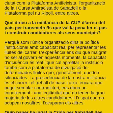
ciutat com la Plataforma Antifeixista, l’organització
de la I Cursa Antiracista de Sabadell o la
Plataforma pel riu Ripoll, entre altres.
Què diríeu a la militància de la CUP d’arreu del
país per transmetre’ls que val la pena fer el pas
i construir candidatures als seus municipis?
Perquè som l’única organització dins la política
institucional amb capacitat real per representar les
lluites del carrer. L’experiència ens diu que malgrat
no ser al govern en aquests moments, la capacitat
d’incidència és real i que cal aprofitar la institució
també com a plataforma de divulgació de
determinades lluites que, generalment, queden
silenciades. La procedència de la nostra militància
és el carrer i el treball de base i això, encara que
pugui semblar contradictori, ens dona un
coneixement i una legitimitat que no tenen la gran
majoria de les altres candidatures i l’espai que no
ocupem nosaltres, l’ocuparan els altres.
Quin paper ha jugat la Crida per Sabadell des