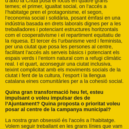
d’això la Crida posa el focus en quatre grans
temes; el primer, igualtat social, on l’accés a
l’habitatge pren el protagonisme, el segon,
l’economia social i solidària, posant èmfasi en una
indústria basada en drets laborals dignes per a les
treballadores i potenciant estructures horitzontals
com el cooperativisme i el repartiment equitatiu de
la riquesa. El tercer és l’urbanisme verd i feminista,
per una ciutat que posa les persones al centre,
facilitant l’accés als serveis bàsics i potenciant els
espais verds i l’entorn natural com a refugi climàtic
real. I el quart, aconseguir una ciutat inclusiva,
teixint complicitat amb els moviments socials de la
ciutat i fent de la cultura, l’esport i la llengua
catalana eines comunitàries per a la cohesió social.
Quina gran transformació heu fet, esteu
impulsant o voleu impulsar des de
l’Ajuntament? Quina proposta o prioritat voleu
posar al centre de la campanya municipal?
La nostra gran obsessió és l’accés a l’habitatge.
Volem seguir treballant en les grans línies que vam