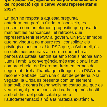
de l’oposició i quin canvi voleu representar el
2027?
En part he respost a aquesta pregunta
anteriorment, però la Crida, a l’oposició, es
presenta com un element propositiu que posa de
manifest les mancances i el retrocés que
representa tenir el PSC al govern. Un PSC immòbil
que ha vingut a no moure res i consolidar els
privilegis d’uns pocs. Un PSC que, a Sabadell, és
un dels més escurats a la dreta que hi ha al
panorama català, sentint-se amb total sintonia amb
Junts i amb la convergència més tradicional i que
compra el relat de l’extrema dreta en termes de
seguretat, dret a l’habitatge o llengua. Un PSC que
reconeix Sabadell com una ciutat de perifèria. A la
vegada, la Crida es presenta com un element
inamovible contra l’espanyolisme estructural que es
veu reforçat per un consistori cada cop més hostil
amb el dret del poble català ja no a
l’autodeterminació sinó a la mateixa existència.