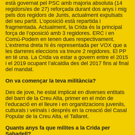
està governat pel PSC amb majoria absoluta (14
regidors/es de 27) reforçada durant dos anys i mig
pels dos regidors de Junts, actualment expulsats
del seu partit. L’oposició està repartida i
fragmentada. Actualment, la Crida és la principal
força de l’oposició amb 3 regidores. ERC i en
Comú-Podem en tenen dues respectivament.
L’extrema dreta hi és representada per VOX que a
les darreres eleccions va treure 2 regidores. El PP
en té una. La Crida va estar a govern entre el 2015
i el 2019 ocupant l’alcaldia des del 2017 fins al final
del mandat.
On va començar la teva militància?
Des de jove, he estat implicat en diverses entitats
del barri de la Creu Alta, primer en el món de
l’educació en el lleure i en organitzacions juvenils,
culturals i veïnals i després en la creació del Casal
Popular de la Creu Alta, el Tallaret.
Quants anys fa que milites a la Crida per
Sabadell?