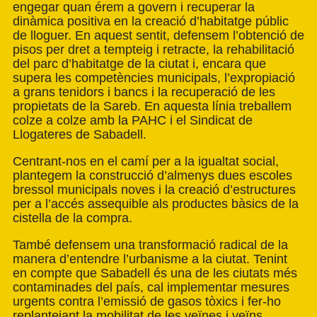
engegar quan érem a govern i recuperar la
dinàmica positiva en la creació d’habitatge públic
de lloguer. En aquest sentit, defensem l’obtenció de
pisos per dret a tempteig i retracte, la rehabilitació
del parc d’habitatge de la ciutat i, encara que
supera les competències municipals, l’expropiació
a grans tenidors i bancs i la recuperació de les
propietats de la Sareb. En aquesta línia treballem
colze a colze amb la PAHC i el Sindicat de
Llogateres de Sabadell.
Centrant-nos en el camí per a la igualtat social,
plantegem la construcció d’almenys dues escoles
bressol municipals noves i la creació d’estructures
per a l’accés assequible als productes bàsics de la
cistella de la compra.
També defensem una transformació radical de la
manera d’entendre l’urbanisme a la ciutat. Tenint
en compte que Sabadell és una de les ciutats més
contaminades del país, cal implementar mesures
urgents contra l’emissió de gasos tòxics i fer-ho
replantejant la mobilitat de les veïnes i veïns,