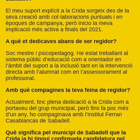
El meu suport explícit a la Crida sorgeix des de la
seva creació amb col·laboracions puntuals i en
èpoques de campanya, però inicio la meva
implicació més activa a finals del 2021.
A què et dedicaves abans de ser regidor?
Soc mestre i psicopedagog. He estat treballant al
sistema públic d’educació com a orientador en
l’àmbit del suport a la inclusió tant en la intervenció
directa amb l’alumnat com en l’assessorament al
professorat.
Amb què compagines la teva feina de regidor?
Actualment, tinc plena dedicació a la Crida com a
portaveu del grup municipal, però fins fa poc més
d’un any, ho compaginava amb l’institut Ferran
Casablancas de Sabadell.
Què significa pel municipi de Sabadell que la
Crida ja hi tingui confirmada candidatura pel