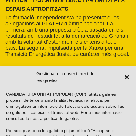
FLOTANT, L’AGROVOLTAICA I PRIORITZI ELS
ESPAIS ANTROPITZATS
La formació independentista ha presentat dues
al·legacions al PLATER d’àmbit nacional. La
primera, amb una proposta pròpia basada en els
resultats de l’estudi fet a la demarcació de Girona i
amb la voluntat d’estendre’n els criteris a tot el
país. La segona, impulsada per la Xarxa per una
Transició Energètica Justa, de caràcter més global.
Gestionar el consentiment de
les galetes
CANDIDATURA UNITAT POPULAR (CUP), utilitza galetes
pròpies i de tercers amb finalitat tècnica i analítica, per
emmagatzemar informació de l'elecció dels usuaris sobre l'ús
de galetes, i conèixer el trànsit al web. Per a més informació
consulteu la nostra
política de galetes
.
Pot acceptar totes les galetes pitjant el botó "Acceptar" o