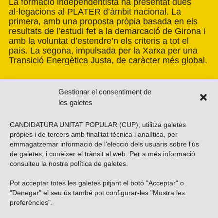
La formació independentista ha presentat dues
al·legacions al PLATER d’àmbit nacional. La
primera, amb una proposta pròpia basada en els
resultats de l’estudi fet a la demarcació de Girona i
amb la voluntat d’estendre’n els criteris a tot el
país. La segona, impulsada per la Xarxa per una
Transició Energètica Justa, de caràcter més global.
Gestionar el consentiment de
les galetes
CANDIDATURA UNITAT POPULAR (CUP), utilitza galetes
pròpies i de tercers amb finalitat tècnica i analítica, per
emmagatzemar informació de l'elecció dels usuaris sobre l'ús
de galetes, i conèixer el trànsit al web. Per a més informació
consulteu la nostra
política de galetes
.
Pot acceptar totes les galetes pitjant el botó "Acceptar" o
Vols subscriure’t al nostre butlletí?
"Denegar" el seu ús també pot configurar-les "Mostra les
preferències".