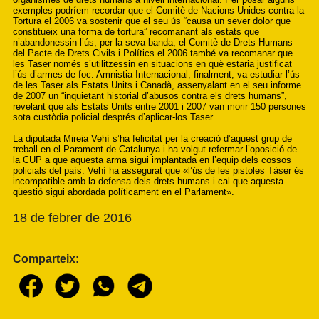
exemples podríem recordar que el Comitè de Nacions Unides contra la
Tortura el 2006 va sostenir que el seu ús “causa un sever dolor que
constitueix una forma de tortura” recomanant als estats que
n’abandonessin l’ús; per la seva banda, el Comitè de Drets Humans
del Pacte de Drets Civils i Polítics el 2006 també va recomanar que
les Taser només s’utilitzessin en situacions en què estaria justificat
l’ús d’armes de foc. Amnistia Internacional, finalment, va estudiar l’ús
de les Taser als Estats Units i Canadà, assenyalant en el seu informe
de 2007 un “inquietant historial d’abusos contra els drets humans”,
revelant que als Estats Units entre 2001 i 2007 van morir 150 persones
sota custòdia policial després d’aplicar-los Taser.
La diputada Mireia Vehí s’ha felicitat per la creació d’aquest grup de
treball en el Parament de Catalunya i ha volgut refermar l’oposició de
la CUP a que aquesta arma sigui implantada en l’equip dels cossos
policials del país. Vehí ha assegurat que «l’ús de les pistoles Tàser és
incompatible amb la defensa dels drets humans i cal que aquesta
qüestió sigui abordada políticament en el Parlament».
18 de febrer de 2016
Comparteix: