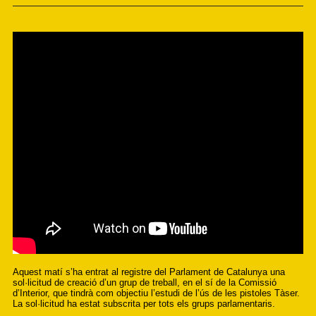
Aquest matí s’ha entrat al registre del Parlament de Catalunya una
sol·licitud de creació d’un grup de treball, en el sí de la Comissió
d’Interior, que tindrà com objectiu l’estudi de l’ús de les pistoles Tàser.
La sol·licitud ha estat subscrita per tots els grups parlamentaris.