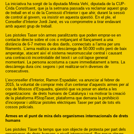
La iniciativa ha sorgit de la diputada Mireia Vehí, diputada de la CUP-
Crida Constituent, que ja la setmana passada va reclamar aquest grup
de treball en el si de la Comissió d’Interior i que ahir, durant la sessió
de control al govern, va insistir en aquesta qüestió. En el ple, el
Conseller d’Interior Jordi Jané, es va comprometre a tirar endavant
amb aquest grup de treball.
Les pistoles Taser són armes paralitzants que poden emprar-se en
contacte directe sobre el cos o mitjançant el llançament a una
distància de 6-7 metres de dos dards, connectats a l’arma per uns
filaments. L’arma realitza una descàrrega de 50.000 volts però de baix
amperatge, atacant així el sistema neuromuscular central i causant
una contracció incontrolable del teixit i un col·lapse general
momentani. La persona acostuma a caure immediatament a terra. La
descàrrega dura cinc segons i pot realitzar-se’n diverses de
consecutives.
L’exconseller d’Interior, Ramon Espadaler, va anunciar al febrer de
2015, la voluntat de comprar més d’un centenar d’aquests armes per al
cos de Mossos d’Esquadra, qüestió que va posar en alerta a les
organitzacions de drets humans de Catalunya i va motivar la creació
de la plataforma #StopTaser, plataforma que demana la prohibició
d’incorporar i utilitzar pistoles elèctriques Taser per part de tots els
cossos policials.
Armes en el punt de mira dels organismes internacionals de drets
humans
Les pistoles Tàser fa temps que son objecte de protesta per part dels
organismes de drets humans a nivell internacional. Per posar alguns