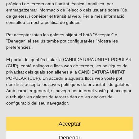
pròpies i de tercers amb finalitat tècnica i analítica, per
emmagatzemar informació de l'elecció dels usuaris sobre l'ús
de galetes, i conèixer el trànsit al web. Per a més informació
consulteu la nostra
política de galetes
.
Pot acceptar totes les galetes pitjant el botó "Acceptar" o
Vols subscriure’t al nostre butlletí?
"Denegar" el seu ús també pot configurar-les "Mostra les
preferències".
El portal del qual és titular la CANDIDATURA UNITAT POPULAR
(CUP), conté enllaços a llocs web de tercers, les polítiques de
ENVIAR
privacitat dels quals són alienes a la CANDIDATURA UNITAT
POPULAR (CUP). En accedir a aquests llocs web vostè pot
decidir si accepta les seves polítiques de privacitat i de galetes.
Troba’ns a les xarxes socials
Amb caràcter general, si navega per internet vostè pot acceptar
o rebutjar les galetes de tercers des de les opcions de
configuració del seu navegador.
Acceptar
Carrer Casp 180 (baixos), Barcelona.
623495996
Denegar