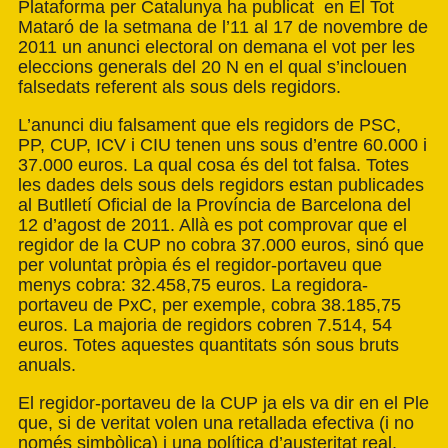
Plataforma per Catalunya ha publicat en El Tot
Mataró de la setmana de l’11 al 17 de novembre de
2011 un anunci electoral on demana el vot per les
eleccions generals del 20 N en el qual s’inclouen
falsedats referent als sous dels regidors.
L’anunci diu falsament que els regidors de PSC,
PP, CUP, ICV i CIU tenen uns sous d’entre 60.000 i
37.000 euros. La qual cosa és del tot falsa. Totes
les dades dels sous dels regidors estan publicades
al Butlletí Oficial de la Província de Barcelona del
12 d’agost de 2011. Allà es pot comprovar que el
regidor de la CUP no cobra 37.000 euros, sinó que
per voluntat pròpia és el regidor-portaveu que
menys cobra: 32.458,75 euros. La regidora-
portaveu de PxC, per exemple, cobra 38.185,75
euros. La majoria de regidors cobren 7.514, 54
euros. Totes aquestes quantitats són sous bruts
anuals.
El regidor-portaveu de la CUP ja els va dir en el Ple
que, si de veritat volen una retallada efectiva (i no
només simbòlica) i una política d’austeritat real,