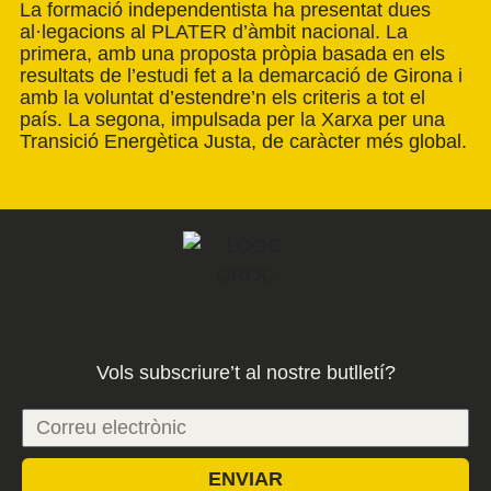
La formació independentista ha presentat dues
al·legacions al PLATER d’àmbit nacional. La
primera, amb una proposta pròpia basada en els
resultats de l’estudi fet a la demarcació de Girona i
amb la voluntat d’estendre’n els criteris a tot el
país. La segona, impulsada per la Xarxa per una
Transició Energètica Justa, de caràcter més global.
Vols subscriure’t al nostre butlletí?
ENVIAR