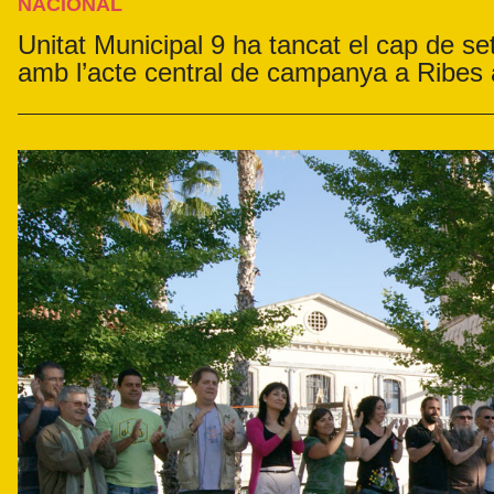
NACIONAL
Unitat Municipal 9 ha tancat el cap de s
amb l’acte central de campanya a Ribes 