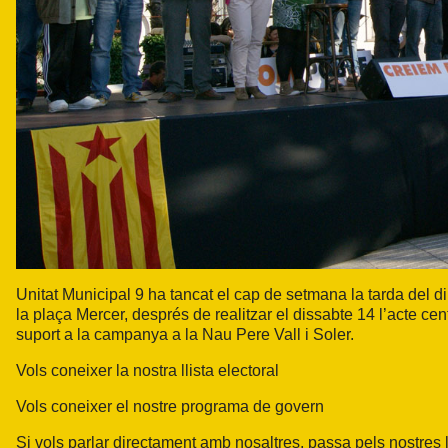
Unitat Municipal 9 ha tancat el cap de setmana la tarda del
la plaça Mercer, després de realitzar el dissabte 14 l’acte cen
suport a la campanya a la Nau Pere Vall i Soler.
Vols coneixer la nostra
llista electoral
Vols coneixer el nostre
programa de govern
Si vols parlar directament amb nosaltres, passa pels nostres l