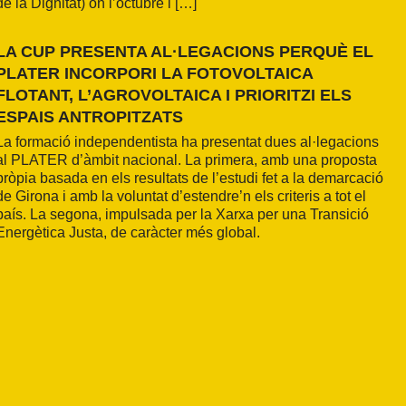
de la Dignitat) on l’octubre i […]
LA CUP PRESENTA AL·LEGACIONS PERQUÈ EL
PLATER INCORPORI LA FOTOVOLTAICA
FLOTANT, L’AGROVOLTAICA I PRIORITZI ELS
ESPAIS ANTROPITZATS
La formació independentista ha presentat dues al·legacions
al PLATER d’àmbit nacional. La primera, amb una proposta
pròpia basada en els resultats de l’estudi fet a la demarcació
de Girona i amb la voluntat d’estendre’n els criteris a tot el
país. La segona, impulsada per la Xarxa per una Transició
Energètica Justa, de caràcter més global.