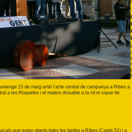
 diumenge 15 de maig amb l’acte central de campanya a Ribes a
tral a les Roquetes i el mateix dissabte a la nit el sopar de
ocals que estan oberts totes les tardes a Ribes (Cards 51) i a