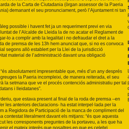
arda de la Carta de Ciutadania (òrgan assessor de la Paeria
ania) demanant el seu pronunciament, però l’Ajuntament ni tan
àleg possible i havent fet ja un requeriment previ en via
luntat de l’Alcalde de Lleida la de no acatar el Reglament de
ar-lo a complir amb la legalitat i no defraudar el dret a la
a roda de premsa de les 13h hem anunciat que, si no es convoca
l segons allò establert per la Llei de la jurisdicció
vitat material de l’administració davant una obligació
e “és absolutament impresentable que, més d’un any després
e greuges la Paeria incompleixi, de manera reiterada, el seu
rà la setmana que ve el procés contenciós administratiu per tal
idatans i lleidatanes”.
rderiu, que estava present al final de la roda de premsa –en
er les anteriors declaracions- ha estat interpel·lada per la
com a Regidora de Participació de la manca de compliment del
 contestat literalment davant els mitjans: “és que aquesta
ut les corresponents preguntes de la portaveu, a les que ha
tenir el mateix interès que nosaltres en que es celebri