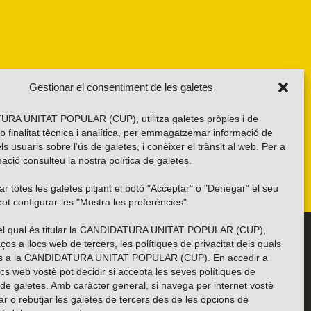
Gestionar el consentiment de les galetes
RA UNITAT POPULAR (CUP), utilitza galetes pròpies i de
b finalitat tècnica i analítica, per emmagatzemar informació de
els usuaris sobre l'ús de galetes, i conèixer el trànsit al web. Per a
ació consulteu la nostra
política de galetes
.
r totes les galetes pitjant el botó "Acceptar" o "Denegar" el seu
ot configurar-les "Mostra les preferències".
 del qual és titular la CANDIDATURA UNITAT POPULAR (CUP),
Troba’ns a les xarxes socials
ços a llocs web de tercers, les polítiques de privacitat dels quals
es a la CANDIDATURA UNITAT POPULAR (CUP). En accedir a
ocs web vostè pot decidir si accepta les seves polítiques de
i de galetes. Amb caràcter general, si navega per internet vostè
ar o rebutjar les galetes de tercers des de les opcions de