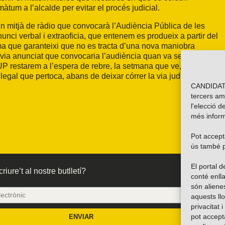
màtum a l’alcalde per evitar el procés judicial.
n mitjà de ràdio que convocarà l’Audiència Pública de les
nci verbal i extraoficia, que entenem es produeix a partir del
ma que garanteixi que no es tracta d’una nova maniobra
via anunciat que convocaria l’audiència quan va ser-li-ho
UP restarem a l’espera de rebre, la setmana que ve,
legal que pertoca, abans de deixar córrer la via judicial.
CANDIDATU
tercers am
l'elecció d
més inform
Pot accepta
ús també p
El portal
riure’t al nostre butlletí?
conté enlla
són alien
aquests ll
privacitat 
pot accept
ENVIAR