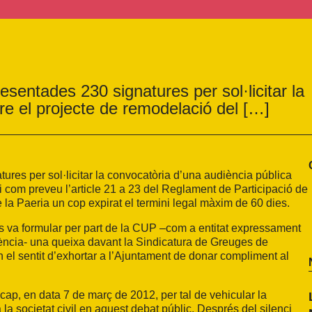
sentades 230 signatures per sol·licitar la
re el projecte de remodelació del […]
res per sol·licitar la convocatòria d’una audiència pública
i com preveu l’article 21 a 23 del Reglament de Participació de
 la Paeria un cop expirat el termini legal màxim de 60 dies.
es va formular per part de la CUP –com a entitat expressament
udiència- una queixa davant la Sindicatura de Greuges de
 el sentit d’exhortar a l’Ajuntament de donar compliment al
ap, en data 7 de març de 2012, per tal de vehicular la
la societat civil en aquest debat públic. Després del silenci