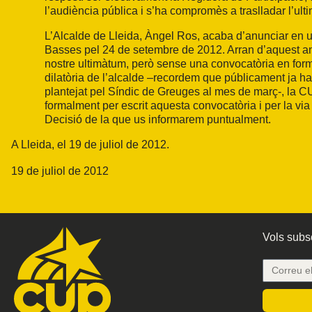
l’audiència pública i s’ha compromès a traslladar l’ulti
L’Alcalde de Lleida, Àngel Ros, acaba d’anunciar en u
Basses pel 24 de setembre de 2012. Arran d’aquest anu
nostre ultimàtum, però sense una convocatòria en for
dilatòria de l’alcalde –recordem que públicament ja ha
plantejat pel Síndic de Greuges al mes de març-, la C
formalment per escrit aquesta convocatòria i per la via 
Decisió de la que us informarem puntualment.
A Lleida, el 19 de juliol de 2012.
19 de juliol de 2012
Vols subsc