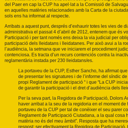
del Paer en cap la CUP ha apel·lat a la Comissió de Salvagu
en aquelles matèries relacionades amb la Carta de la ciutad
sols ens ha informat al respecte.
Arribats a aquest punt, després d’exhaurir totes les vies de di
administrativa el passat 4 d’abril de 2012, entenem que és vo
Participació i per tant només ens deixa la via judicial per oblig
participació dels lleidatans i lleidatanes. Per això avui a l
l’audiència, la setmana que ve iniciarem el procediment judicia
contenciosa. Es tracta d’un recurs contenciós contra la inacti
reglamentària instada per 230 lleidatans/es.
La portaveu de la CUP, Esther Sancho, ha afirmat qu
de presentar les signatures i de l’informe del síndic d
propi Reglament de participació “ i que “La CUP inicia
de garantir la participació i el dret d’audiència dels lle
Per la seva part, la Regidora de Participació, Dolors A
haver arribat a la seu de la regidoria en el moment de f
portaveu de la CUP per tal de conèixer el seu parer 
Reglament de Participació Ciutadana, a la qual cosa ha
matèria no és del meu àmbit”. Resposta que ha meresc
respost: ser efectivament la Regidora de Participació, 