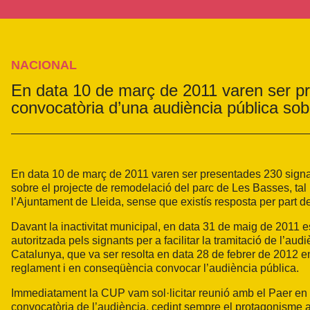
NACIONAL
En data 10 de març de 2011 varen ser pre
convocatòria d’una audiència pública sob
En data 10 de març de 2011 varen ser presentades 230 signatu
sobre el projecte de remodelació del parc de Les Basses, tal 
l’Ajuntament de Lleida, sense que existís resposta per part de
Davant la inactivitat municipal, en data 31 de maig de 2011 
autoritzada pels signants per a facilitar la tramitació de l’a
Catalunya, que va ser resolta en data 28 de febrer de 2012 en
reglament i en conseqüència convocar l’audiència pública.
Immediatament la CUP vam sol·licitar reunió amb el Paer en c
convocatòria de l’audiència, cedint sempre el protagonisme a 