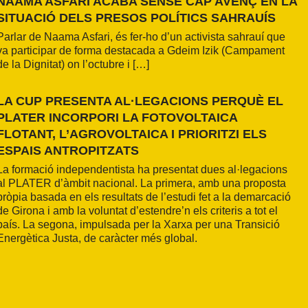
NAAMA ASFARI ACABA SENSE CAP AVENÇ EN LA
SITUACIÓ DELS PRESOS POLÍTICS SAHRAUÍS
Parlar de Naama Asfari, és fer-ho d’un activista sahrauí que
va participar de forma destacada a Gdeim Izik (Campament
de la Dignitat) on l’octubre i […]
LA CUP PRESENTA AL·LEGACIONS PERQUÈ EL
PLATER INCORPORI LA FOTOVOLTAICA
FLOTANT, L’AGROVOLTAICA I PRIORITZI ELS
ESPAIS ANTROPITZATS
La formació independentista ha presentat dues al·legacions
al PLATER d’àmbit nacional. La primera, amb una proposta
pròpia basada en els resultats de l’estudi fet a la demarcació
de Girona i amb la voluntat d’estendre’n els criteris a tot el
país. La segona, impulsada per la Xarxa per una Transició
Energètica Justa, de caràcter més global.