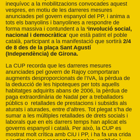
inequívoc a la mobilitzacions convocades aquest
vespres, en motiu de les darreres mesures
anunciades pel govern espanyol del PP, i anima a
tots els banyolins i banyolines a
respondre
de
forma massiva i contundent a la
‘involució social,
nacional i democràtica
‘ que està patint el poble
català, participant a la manifestació que sortirà
2/4
de 8 des de la plaça Sant Agustí
(Independència) de Girona.
La CUP recorda que les darreres mesures
anunciades pel govern de Rajoy comportaran
augments desproporcionats de l’IVA, la pèrdua de
la deducció de les hipoteques per tots aquells
habitatges adquirits abans de 2006, la pèrdua de
paga extraordinària de Nadal per a treballadors
públics o retallades de prestacions i subsidis als
aturats i aturades, entre d’altres. Tot plegat s’ha de
sumar a les múltiples retallades de drets socials i
laborals que en els darrers temps han aplicat els
governs espanyol i català. Per això, la CUP es
mostrat molt crítica amb CiU i PP, i ha fa una crida