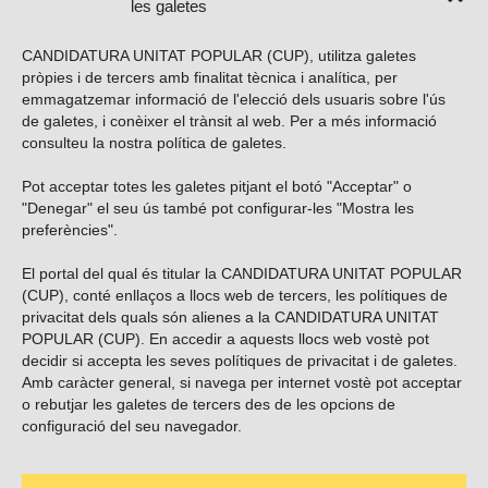
les galetes
CANDIDATURA UNITAT POPULAR (CUP), utilitza galetes
pròpies i de tercers amb finalitat tècnica i analítica, per
emmagatzemar informació de l'elecció dels usuaris sobre l'ús
de galetes, i conèixer el trànsit al web. Per a més informació
consulteu la nostra
política de galetes
.
Pot acceptar totes les galetes pitjant el botó "Acceptar" o
Vols subscriure’t al nostre butlletí?
"Denegar" el seu ús també pot configurar-les "Mostra les
preferències".
El portal del qual és titular la CANDIDATURA UNITAT POPULAR
(CUP), conté enllaços a llocs web de tercers, les polítiques de
ENVIAR
privacitat dels quals són alienes a la CANDIDATURA UNITAT
POPULAR (CUP). En accedir a aquests llocs web vostè pot
decidir si accepta les seves polítiques de privacitat i de galetes.
Troba’ns a les xarxes socials
Amb caràcter general, si navega per internet vostè pot acceptar
o rebutjar les galetes de tercers des de les opcions de
configuració del seu navegador.