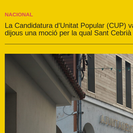
NACIONAL
La Candidatura d’Unitat Popular (CUP) v
dijous una moció per la qual Sant Cebrià 