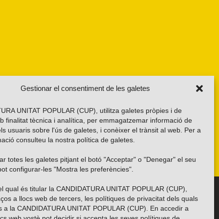
Gestionar el consentiment de les galetes
RA UNITAT POPULAR (CUP), utilitza galetes pròpies i de
b finalitat tècnica i analítica, per emmagatzemar informació de
els usuaris sobre l'ús de galetes, i conèixer el trànsit al web. Per a
ació consulteu la nostra
política de galetes
.
r totes les galetes pitjant el botó "Acceptar" o "Denegar" el seu
ot configurar-les "Mostra les preferències".
 del qual és titular la CANDIDATURA UNITAT POPULAR (CUP),
Troba’ns a les xarxes socials
ços a llocs web de tercers, les polítiques de privacitat dels quals
es a la CANDIDATURA UNITAT POPULAR (CUP). En accedir a
ocs web vostè pot decidir si accepta les seves polítiques de