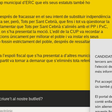
grup municipal d’ERC que els seus estatuts també ho
esprés de fracassar en el seu intent de substituir indpendència
a ser, però, Tots per Sant Cebrià, que fins i tot va qüestionar la
a lamentar que Tots per Sant Cebrià s’aliniés amb el PP i PxC,
à on s’ha presentat la moció. L’edil de la CUP va recordar a
ons únicament per millorar el poble i va instar els seus
fossin estrictament del poble, després de ressaltar que hi ha
l’espoli fiscal que s’ha presentat a d’altres municipis amb el
CANDIDATU
partit va tornar a demanar que s’eliminés tota referència als
tercers am
l'elecció d
més inform
Pot accepta
ús també p
El portal
riure’t al nostre butlletí?
conté enlla
són alien
aquests ll