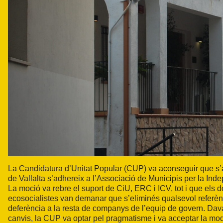
La Candidatura d’Unitat Popular (CUP) va aconseguir que s’a
de Vallalta s’adhereix a l’Associació de Municipis per la Ind
La moció va rebre el suport de CiU, ERC i ICV, tot i que els do
ecosocialistes van demanar que s’eliminés qualsevol referè
deferència a la resta de companys de l’equip de govern. Davan
canvis, la CUP va optar pel pragmatisme i va acceptar la mod