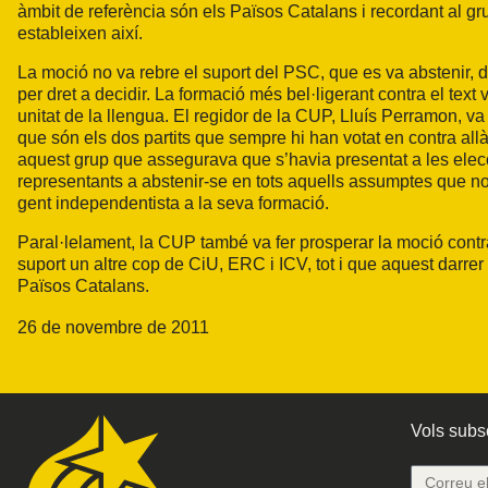
àmbit de referència són els Països Catalans i recordant al 
estableixen així.
La moció no va rebre el suport del PSC, que es va abstenir, d
per dret a decidir. La formació més bel·ligerant contra el text v
unitat de la llengua. El regidor de la CUP, Lluís Perramon, v
que són els dos partits que sempre hi han votat en contra all
aquest grup que assegurava que s’havia presentat a les elecci
representants a abstenir-se en tots aquells assumptes que no 
gent independentista a la seva formació.
Paral·lelament, la CUP també va fer prosperar la moció contra 
suport un altre cop de CiU, ERC i ICV, tot i que aquest darrer 
Països Catalans.
26 de novembre de 2011
Vols subsc