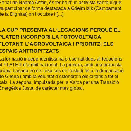
Parlar de Naama Asfari, és fer-ho d’un activista sahrauí que
va participar de forma destacada a Gdeim Izik (Campament
de la Dignitat) on l’octubre i […]
LA CUP PRESENTA AL·LEGACIONS PERQUÈ EL
PLATER INCORPORI LA FOTOVOLTAICA
FLOTANT, L’AGROVOLTAICA I PRIORITZI ELS
ESPAIS ANTROPITZATS
La formació independentista ha presentat dues al·legacions
al PLATER d’àmbit nacional. La primera, amb una proposta
pròpia basada en els resultats de l’estudi fet a la demarcació
de Girona i amb la voluntat d’estendre’n els criteris a tot el
país. La segona, impulsada per la Xarxa per una Transició
Energètica Justa, de caràcter més global.