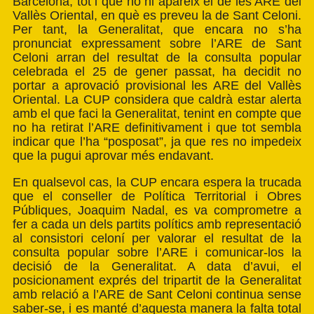
Barcelona, tot i que no hi apareix el de les ARE del
Vallès Oriental, en què es preveu la de Sant Celoni.
Per tant, la Generalitat, que encara no s’ha
pronunciat expressament sobre l’ARE de Sant
Celoni arran del resultat de la consulta popular
celebrada el 25 de gener passat, ha decidit no
portar a aprovació provisional les ARE del Vallès
Oriental. La CUP considera que caldrà estar alerta
amb el que faci la Generalitat, tenint en compte que
no ha retirat l’ARE definitivament i que tot sembla
indicar que l’ha “posposat”, ja que res no impedeix
que la pugui aprovar més endavant.
En qualsevol cas, la CUP encara espera la trucada
que el conseller de Política Territorial i Obres
Públiques, Joaquim Nadal, es va comprometre a
fer a cada un dels partits polítics amb representació
al consistori celoní per valorar el resultat de la
consulta popular sobre l’ARE i comunicar-los la
decisió de la Generalitat. A data d’avui, el
posicionament exprés del tripartit de la Generalitat
amb relació a l’ARE de Sant Celoni continua sense
saber-se, i es manté d’aquesta manera la falta total