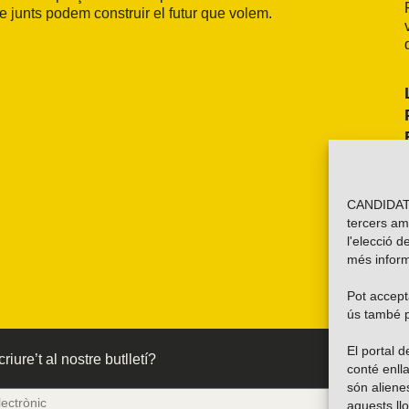
ue junts podem construir el futur que volem.
CANDIDATU
tercers am
l'elecció d
més inform
Pot accepta
ús també p
El portal
riure’t al nostre butlletí?
conté enlla
són alien
aquests ll