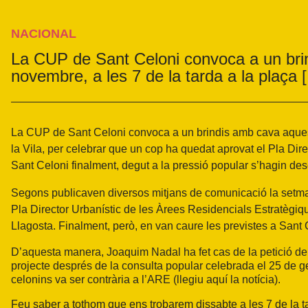
NACIONAL
La CUP de Sant Celoni convoca a un bri
novembre, a les 7 de la tarda a la plaça 
La
CUP de Sant Celoni
convoca a un brindis amb cava aquest
la Vila, per celebrar que un cop ha quedat aprovat el Pla Dir
Sant Celoni finalment, degut a la pressió popular s’hagin des
Segons publicaven diversos mitjans de comunicació la setma
Pla Director Urbanístic de les Àrees Residencials Estratègique
Llagosta. Finalment, però, en van caure les previstes a Sant 
D’aquesta manera, Joaquim Nadal ha fet cas de la petició de
projecte després de la consulta popular celebrada el 25 de g
celonins va ser contrària a l’ARE (llegiu aquí la notícia).
Feu saber a tothom que ens trobarem dissabte a les 7 de la tard