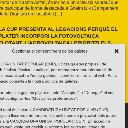
Parlar de Naama Asfari, és fer-ho d’un activista sahrauí que
va participar de forma destacada a Gdeim Izik (Campament
de la Dignitat) on l’octubre i […]
LA CUP PRESENTA AL·LEGACIONS PERQUÈ EL
PLATER INCORPORI LA FOTOVOLTAICA
FLOTANT, L’AGROVOLTAICA I PRIORITZI ELS
ESPAIS ANTROPITZATS
Gestionar el consentiment de les galetes
La formació independentista ha presentat dues al·legacions
al PLATER d’àmbit nacional. La primera, amb una proposta
RA UNITAT POPULAR (CUP), utilitza galetes pròpies i de
pròpia basada en els resultats de l’estudi fet a la demarcació
b finalitat tècnica i analítica, per emmagatzemar informació de
de Girona i amb la voluntat d’estendre’n els criteris a tot el
els usuaris sobre l'ús de galetes, i conèixer el trànsit al web. Per a
país. La segona, impulsada per la Xarxa per una Transició
ació consulteu la nostra
política de galetes
.
Energètica Justa, de caràcter més global.
r totes les galetes pitjant el botó "Acceptar" o "Denegar" el seu
ot configurar-les "Mostra les preferències".
 del qual és titular la CANDIDATURA UNITAT POPULAR (CUP),
Troba’ns a les xarxes socials
ços a llocs web de tercers, les polítiques de privacitat dels quals
es a la CANDIDATURA UNITAT POPULAR (CUP). En accedir a
ocs web vostè pot decidir si accepta les seves polítiques de