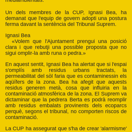
mediambientals.
Un dels membres de la CUP, Ignasi Bea, ha
demanat que l'equip de govern adopti una postura
ferma davant la sentència del Tribunal Suprem.
Ignasi Bea
«Volem que l'Ajuntament prengui una posició
clara i que rebutji una possible proposta que no
sigui omplir-la amb runa o pedra.»
En aquest sentit, Ignasi Bea ha alertat que si l'espai
s'omplís amb residus urbans tractats, la
permeabilitat del sòl faria que es contaminessin els
aqüífers de la zona. Bea ha afegit que aquests
residus generen metà, cosa que influiria en la
contaminació atmosfèrica de la zona. El Suprem va
dictaminar que la pedrera Berta es podrà reomplir
amb residus embalats provinents dels ecoparcs
perquè, segons el tribunal, no comporten riscos de
contaminació.
La CUP ha assegurat que s'ha de crear 'alarmisme'