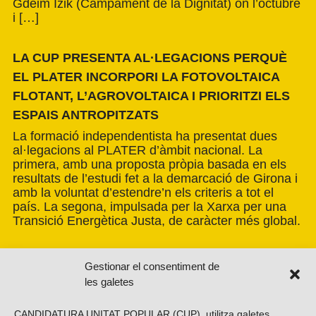
Gdeim Izik (Campament de la Dignitat) on l’octubre
i […]
LA CUP PRESENTA AL·LEGACIONS PERQUÈ
EL PLATER INCORPORI LA FOTOVOLTAICA
FLOTANT, L’AGROVOLTAICA I PRIORITZI ELS
ESPAIS ANTROPITZATS
La formació independentista ha presentat dues
al·legacions al PLATER d’àmbit nacional. La
primera, amb una proposta pròpia basada en els
resultats de l’estudi fet a la demarcació de Girona i
amb la voluntat d’estendre’n els criteris a tot el
país. La segona, impulsada per la Xarxa per una
Transició Energètica Justa, de caràcter més global.
Gestionar el consentiment de
les galetes
CANDIDATURA UNITAT POPULAR (CUP), utilitza galetes