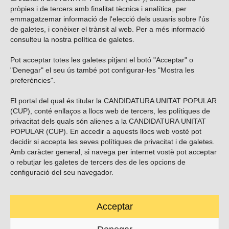
pròpies i de tercers amb finalitat tècnica i analítica, per
emmagatzemar informació de l'elecció dels usuaris sobre l'ús
de galetes, i conèixer el trànsit al web. Per a més informació
consulteu la nostra
política de galetes
.
Pot acceptar totes les galetes pitjant el botó "Acceptar" o
Vols subscriure’t al nostre butlletí?
"Denegar" el seu ús també pot configurar-les "Mostra les
preferències".
El portal del qual és titular la CANDIDATURA UNITAT POPULAR
(CUP), conté enllaços a llocs web de tercers, les polítiques de
ENVIAR
privacitat dels quals són alienes a la CANDIDATURA UNITAT
POPULAR (CUP). En accedir a aquests llocs web vostè pot
decidir si accepta les seves polítiques de privacitat i de galetes.
Troba’ns a les xarxes socials
Amb caràcter general, si navega per internet vostè pot acceptar
o rebutjar les galetes de tercers des de les opcions de
configuració del seu navegador.
Acceptar
Carrer Casp 180 (baixos), Barcelona.
623495996