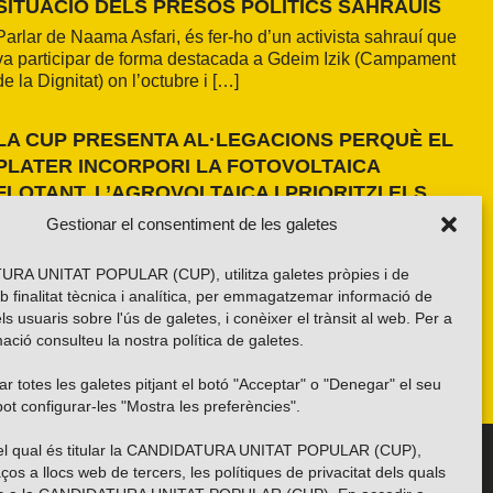
SITUACIÓ DELS PRESOS POLÍTICS SAHRAUÍS
Parlar de Naama Asfari, és fer-ho d’un activista sahrauí que
va participar de forma destacada a Gdeim Izik (Campament
de la Dignitat) on l’octubre i […]
LA CUP PRESENTA AL·LEGACIONS PERQUÈ EL
PLATER INCORPORI LA FOTOVOLTAICA
FLOTANT, L’AGROVOLTAICA I PRIORITZI ELS
ESPAIS ANTROPITZATS
Gestionar el consentiment de les galetes
La formació independentista ha presentat dues al·legacions
al PLATER d’àmbit nacional. La primera, amb una proposta
RA UNITAT POPULAR (CUP), utilitza galetes pròpies i de
pròpia basada en els resultats de l’estudi fet a la demarcació
b finalitat tècnica i analítica, per emmagatzemar informació de
de Girona i amb la voluntat d’estendre’n els criteris a tot el
els usuaris sobre l'ús de galetes, i conèixer el trànsit al web. Per a
país. La segona, impulsada per la Xarxa per una Transició
ació consulteu la nostra
política de galetes
.
Energètica Justa, de caràcter més global.
r totes les galetes pitjant el botó "Acceptar" o "Denegar" el seu
ot configurar-les "Mostra les preferències".
 del qual és titular la CANDIDATURA UNITAT POPULAR (CUP),
Troba’ns a les xarxes socials
ços a llocs web de tercers, les polítiques de privacitat dels quals