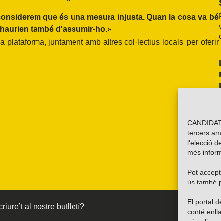
considerem que és una mesura injusta. Quan la cosa va bé
 haurien també d'assumir-ho.»
plataforma, juntament amb altres col·lectius locals, per oferir
CANDIDATU
tercers am
l'elecció d
més inform
Pot accepta
ús també p
El portal
riure’t al nostre butlletí?
conté enlla