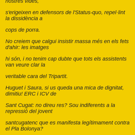
nostres vides,
s'erigeixen en defensors de l'Status-quo, repel·lint
la dissidència a
cops de porra.
No creiem que calgui insistir massa més en els fets
d'ahir: les imatges
hi són, i no tenim cap dubte que tots els assistents
van veure clar la
veritable cara del Tripartit.
Huguet i Saura, si us queda una mica de dignitat,
dimitiu! ERC i ICV de
Sant Cugat: no direu res? Sou indiferents a la
repressió del jovent
santcugatenc que es manifesta legítimament contra
el Pla Bolonya?