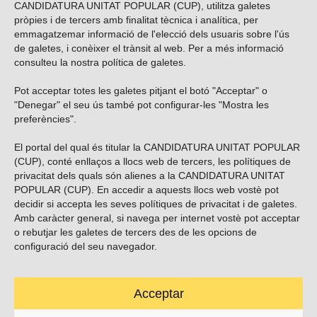
CANDIDATURA UNITAT POPULAR (CUP), utilitza galetes
pròpies i de tercers amb finalitat tècnica i analítica, per
emmagatzemar informació de l'elecció dels usuaris sobre l'ús
de galetes, i conèixer el trànsit al web. Per a més informació
consulteu la nostra
política de galetes
.
Pot acceptar totes les galetes pitjant el botó "Acceptar" o
Vols subscriure’t al nostre butlletí?
"Denegar" el seu ús també pot configurar-les "Mostra les
preferències".
El portal del qual és titular la CANDIDATURA UNITAT POPULAR
(CUP), conté enllaços a llocs web de tercers, les polítiques de
ENVIAR
privacitat dels quals són alienes a la CANDIDATURA UNITAT
POPULAR (CUP). En accedir a aquests llocs web vostè pot
decidir si accepta les seves polítiques de privacitat i de galetes.
Troba’ns a les xarxes socials
Amb caràcter general, si navega per internet vostè pot acceptar
o rebutjar les galetes de tercers des de les opcions de
configuració del seu navegador.
Acceptar
Carrer Casp 180 (baixos), Barcelona.
623495996