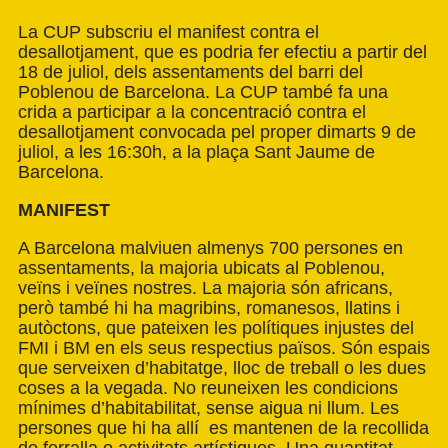
La CUP subscriu el manifest contra el
desallotjament, que es podria fer efectiu a partir del
18 de juliol, dels assentaments del barri del
Poblenou de Barcelona. La CUP també fa una
crida a participar a la concentració contra el
desallotjament convocada pel proper dimarts 9 de
juliol, a les 16:30h, a la plaça Sant Jaume de
Barcelona.
MANIFEST
A Barcelona malviuen almenys 700 persones en
assentaments, la majoria ubicats al Poblenou,
veïns i veïnes nostres. La majoria són africans,
però també hi ha magribins, romanesos, llatins i
autòctons, que pateixen les polítiques injustes del
FMI i BM en els seus respectius països. Són espais
que serveixen d’habitatge, lloc de treball o les dues
coses a la vegada. No reuneixen les condicions
mínimes d’habitabilitat, sense aigua ni llum. Les
persones que hi ha allí es mantenen de la recollida