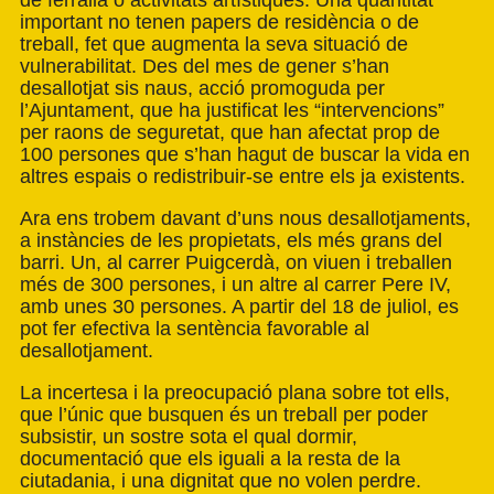
de ferralla o activitats artístiques. Una quantitat
important no tenen papers de residència o de
treball, fet que augmenta la seva situació de
vulnerabilitat. Des del mes de gener s’han
desallotjat sis naus, acció promoguda per
l’Ajuntament, que ha justificat les “intervencions”
per raons de seguretat, que han afectat prop de
100 persones que s’han hagut de buscar la vida en
altres espais o redistribuir-se entre els ja existents.
Ara ens trobem davant d’uns nous desallotjaments,
a instàncies de les propietats, els més grans del
barri. Un, al carrer Puigcerdà, on viuen i treballen
més de 300 persones, i un altre al carrer Pere IV,
amb unes 30 persones. A partir del 18 de juliol, es
pot fer efectiva la sentència favorable al
desallotjament.
La incertesa i la preocupació plana sobre tot ells,
que l’únic que busquen és un treball per poder
subsistir, un sostre sota el qual dormir,
documentació que els iguali a la resta de la
ciutadania, i una dignitat que no volen perdre.