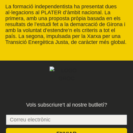
La formació independentista ha presentat dues
al·legacions al PLATER d’àmbit nacional. La
primera, amb una proposta pròpia basada en els
resultats de l’estudi fet a la demarcació de Girona i
amb la voluntat d’estendre’n els criteris a tot el
país. La segona, impulsada per la Xarxa per una
Transició Energètica Justa, de caràcter més global.
Vols subscriure’t al nostre butlletí?