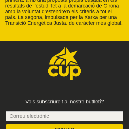
resultats de l’estudi fet a la demarcació de Girona i
amb la voluntat d’estendre’n els criteris a tot el
país. La segona, impulsada per la Xarxa per una
Transició Energètica Justa, de caràcter més global.
Vols subscriure’t al nostre butlletí?