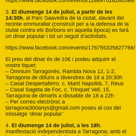
https://www.facebook.com/events/118897028280596/
3.
El diumenge 14 de juliol, a partir de les
14:30h
, al Parc Saavedra de la ciutat, davant del
recinte emmurallat (construït per a la defensa de la
ciutat contra els Borbons en aquella època) es farà
un dinar popular i tot un seguit d’activitats.
https://www.facebook.com/events/176755325827766/
El preu del dinar és de 10€ i podeu adquirir el
vostre tiquet:
– Òmnium Tarragonès, Rambla Nova 12, 1-2,
Tarragona de dilluns a divendres de 18 a 20:30h
– Casal Despertaferro, c. Martí Napolità, 7, Reus
– Casal Sageta de Foc, c. Trinquet Vell, 15,
Tarragona de dimarts a dissabte de 18 a 22h
– Per correu electrònic a
tarragona300anys@gmail.com
poseu al cos del
missatge ‘dinar popular’
4.
El diumenge 14 de juliol, a les 18h
,
manifestació independentista a Tarragona; amb el