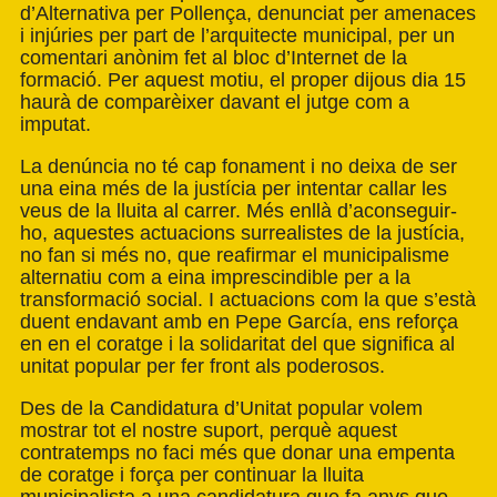
d’
Alternativa per Pollença
, denunciat per amenaces
i injúries per part de l’arquitecte municipal, per un
comentari anònim fet al bloc d’Internet de la
formació. Per aquest motiu, el proper dijous dia 15
haurà de comparèixer davant el jutge com a
imputat.
La denúncia no té cap fonament i no deixa de ser
una eina més de la justícia per intentar callar les
veus de la lluita al carrer. Més enllà d’aconseguir-
ho, aquestes actuacions surrealistes de la justícia,
no fan si més no, que reafirmar el municipalisme
alternatiu com a eina imprescindible per a la
transformació social. I actuacions com la que s’està
duent endavant amb en Pepe García, ens reforça
en en el coratge i la solidaritat del que significa al
unitat popular per fer front als poderosos.
Des de la Candidatura d’Unitat popular volem
mostrar tot el nostre suport, perquè aquest
contratemps no faci més que donar una empenta
de coratge i força per continuar la lluita
municipalista a una candidatura que fa anys que