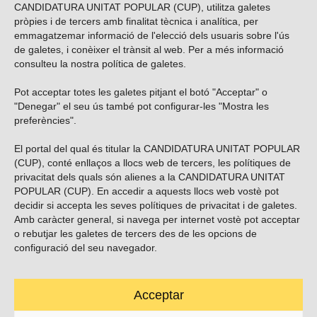
CANDIDATURA UNITAT POPULAR (CUP), utilitza galetes
pròpies i de tercers amb finalitat tècnica i analítica, per
emmagatzemar informació de l'elecció dels usuaris sobre l'ús
de galetes, i conèixer el trànsit al web. Per a més informació
consulteu la nostra
política de galetes
.
Pot acceptar totes les galetes pitjant el botó "Acceptar" o
Vols subscriure’t al nostre butlletí?
"Denegar" el seu ús també pot configurar-les "Mostra les
preferències".
El portal del qual és titular la CANDIDATURA UNITAT POPULAR
(CUP), conté enllaços a llocs web de tercers, les polítiques de
ENVIAR
privacitat dels quals són alienes a la CANDIDATURA UNITAT
POPULAR (CUP). En accedir a aquests llocs web vostè pot
decidir si accepta les seves polítiques de privacitat i de galetes.
Troba’ns a les xarxes socials
Amb caràcter general, si navega per internet vostè pot acceptar
o rebutjar les galetes de tercers des de les opcions de
configuració del seu navegador.
Acceptar
Carrer Casp 180 (baixos), Barcelona.