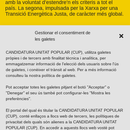
amb la voluntat d’estendre’n els criteris a tot el
país. La segona, impulsada per la Xarxa per una
Transició Energètica Justa, de caràcter més global.
Gestionar el consentiment de
les galetes
CANDIDATURA UNITAT POPULAR (CUP), utilitza galetes
pròpies i de tercers amb finalitat tècnica i analítica, per
emmagatzemar informació de l'elecció dels usuaris sobre l'ús
de galetes, i conèixer el trànsit al web. Per a més informació
consulteu la nostra
política de galetes
.
Pot acceptar totes les galetes pitjant el botó "Acceptar" o
Vols subscriure’t al nostre butlletí?
"Denegar" el seu ús també pot configurar-les "Mostra les
preferències".
El portal del qual és titular la CANDIDATURA UNITAT POPULAR
(CUP), conté enllaços a llocs web de tercers, les polítiques de
ENVIAR
privacitat dels quals són alienes a la CANDIDATURA UNITAT
POPULAR (CUP). En accedir a aquests llocs web vostè pot