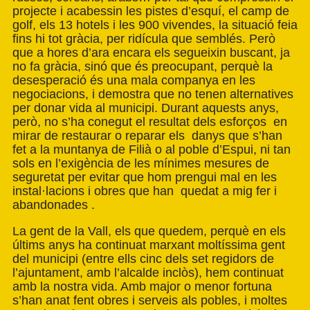
projecte i acabessin les pistes d’esquí, el camp de
golf, els 13 hotels i les 900 vivendes, la situació feia
fins hi tot gràcia, per ridícula que semblés. Però
que a hores d’ara encara els segueixin buscant, ja
no fa gràcia, sinó que és preocupant, perquè la
desesperació és una mala companya en les
negociacions, i demostra que no tenen alternatives
per donar vida al municipi. Durant aquests anys,
però, no s’ha conegut el resultat dels esforços en
mirar de restaurar o reparar els danys que s’han
fet a la muntanya de Filià o al poble d’Espui, ni tan
sols en l’exigència de les mínimes mesures de
seguretat per evitar que hom prengui mal en les
instal·lacions i obres que han quedat a mig fer i
abandonades .
La gent de la Vall, els que quedem, perquè en els
últims anys ha continuat marxant moltíssima gent
del municipi (entre ells cinc dels set regidors de
l’ajuntament, amb l’alcalde inclòs), hem continuat
amb la nostra vida. Amb major o menor fortuna
s’han anat fent obres i serveis als pobles, i moltes