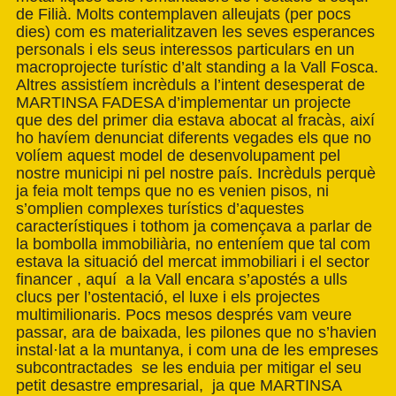
de Filià. Molts contemplaven alleujats (per pocs
dies) com es materialitzaven les seves esperances
personals i els seus interessos particulars en un
macroprojecte turístic d’alt standing a la Vall Fosca.
Altres assistíem incrèduls a l’intent desesperat de
MARTINSA FADESA d’implementar un projecte
que des del primer dia estava abocat al fracàs, així
ho havíem denunciat diferents vegades els que no
volíem aquest model de desenvolupament pel
nostre municipi ni pel nostre país. Incrèduls perquè
ja feia molt temps que no es venien pisos, ni
s’omplien complexes turístics d’aquestes
característiques i tothom ja començava a parlar de
la bombolla immobiliària, no enteníem que tal com
estava la situació del mercat immobiliari i el sector
financer , aquí a la Vall encara s’apostés a ulls
clucs per l’ostentació, el luxe i els projectes
multimilionaris. Pocs mesos després vam veure
passar, ara de baixada, les pilones que no s’havien
instal·lat a la muntanya, i com una de les empreses
subcontractades se les enduia per mitigar el seu
petit desastre empresarial, ja que MARTINSA