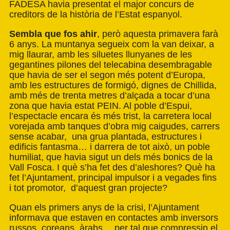
FADESA havia presentat el major concurs de
creditors de la història de l’Estat espanyol.
Sembla que fos ahir
, però aquesta primavera farà
6 anys. La muntanya segueix com la van deixar, a
mig llaurar, amb les siluetes llunyanes de les
gegantines pilones del telecabina desembragable
que havia de ser el segon més potent d’Europa,
amb les estructures de formigó, dignes de Chillida,
amb més de trenta metres d’alçada a tocar d’una
zona que havia estat PEIN. Al poble d’Espui,
l’espectacle encara és més trist, la carretera local
vorejada amb tanques d’obra mig caigudes, carrers
sense acabar, una grua plantada, estructures i
edificis fantasma… i darrera de tot això, un poble
humiliat, que havia sigut un dels més bonics de la
Vall Fosca. I què s’ha fet des d’aleshores? Què ha
fet l’Ajuntament, principal impulsor i a vegades fins
i tot promotor, d’aquest gran projecte?
Quan els primers anys de la crisi, l’Ajuntament
informava que estaven en contactes amb inversors
russos, coreans, àrabs… per tal que compressin el