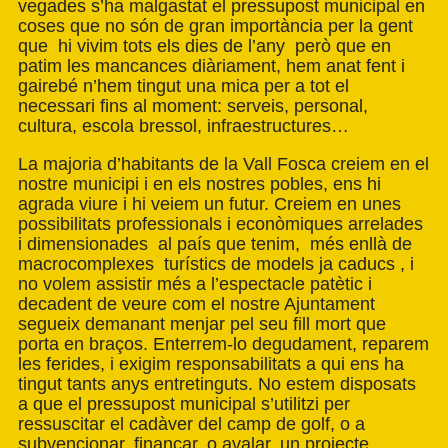
vegades s’ha malgastat el pressupost municipal en
coses que no són de gran importància per la gent
que hi vivim tots els dies de l’any però que en
patim les mancances diàriament, hem anat fent i
gairebé n’hem tingut una mica per a tot el
necessari fins al moment: serveis, personal,
cultura, escola bressol, infraestructures…
La majoria d’habitants de la Vall Fosca creiem en el
nostre municipi i en els nostres pobles, ens hi
agrada viure i hi veiem un futur. Creiem en unes
possibilitats professionals i econòmiques arrelades
i dimensionades al país que tenim, més enllà de
macrocomplexes turístics de models ja caducs , i
no volem assistir més a l’espectacle patètic i
decadent de veure com el nostre Ajuntament
segueix demanant menjar pel seu fill mort que
porta en braços. Enterrem-lo degudament, reparem
les ferides, i exigim responsabilitats a qui ens ha
tingut tants anys entretinguts. No estem disposats
a que el pressupost municipal s’utilitzi per
ressuscitar el cadàver del camp de golf, o a
subvencionar, finançar, o avalar, un projecte