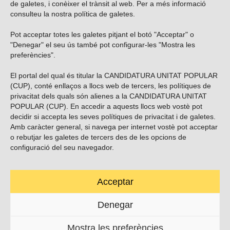
de galetes, i conèixer el trànsit al web. Per a més informació
consulteu la nostra
política de galetes
.
Pot acceptar totes les galetes pitjant el botó "Acceptar" o
Vols subscriure’t al nostre butlletí?
"Denegar" el seu ús també pot configurar-les "Mostra les
preferències".
El portal del qual és titular la CANDIDATURA UNITAT POPULAR
(CUP), conté enllaços a llocs web de tercers, les polítiques de
ENVIAR
privacitat dels quals són alienes a la CANDIDATURA UNITAT
POPULAR (CUP). En accedir a aquests llocs web vostè pot
decidir si accepta les seves polítiques de privacitat i de galetes.
Troba’ns a les xarxes socials
Amb caràcter general, si navega per internet vostè pot acceptar
o rebutjar les galetes de tercers des de les opcions de
configuració del seu navegador.
Acceptar
Carrer Casp 180 (baixos), Barcelona.
623495996
Denegar
contacte@cup.cat
Mostra les preferències