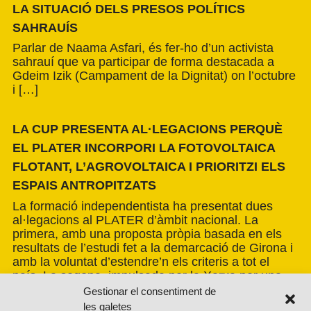
LA SITUACIÓ DELS PRESOS POLÍTICS
SAHRAUÍS
Parlar de Naama Asfari, és fer-ho d’un activista
sahrauí que va participar de forma destacada a
Gdeim Izik (Campament de la Dignitat) on l’octubre
i […]
LA CUP PRESENTA AL·LEGACIONS PERQUÈ
EL PLATER INCORPORI LA FOTOVOLTAICA
FLOTANT, L’AGROVOLTAICA I PRIORITZI ELS
ESPAIS ANTROPITZATS
La formació independentista ha presentat dues
al·legacions al PLATER d’àmbit nacional. La
primera, amb una proposta pròpia basada en els
resultats de l’estudi fet a la demarcació de Girona i
amb la voluntat d’estendre’n els criteris a tot el
país. La segona, impulsada per la Xarxa per una
Transició Energètica Justa, de caràcter més global.
Gestionar el consentiment de
les galetes