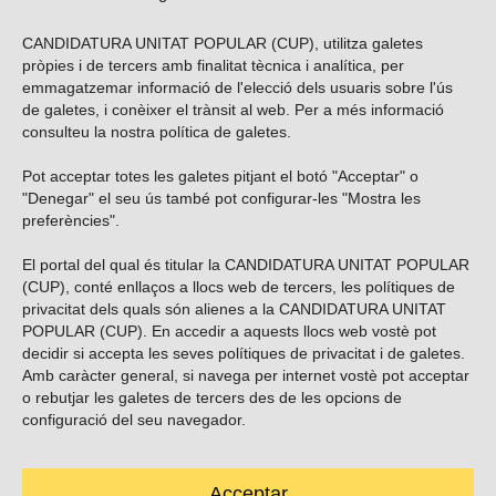
CANDIDATURA UNITAT POPULAR (CUP), utilitza galetes
pròpies i de tercers amb finalitat tècnica i analítica, per
emmagatzemar informació de l'elecció dels usuaris sobre l'ús
de galetes, i conèixer el trànsit al web. Per a més informació
consulteu la nostra
política de galetes
.
Pot acceptar totes les galetes pitjant el botó "Acceptar" o
Vols subscriure’t al nostre butlletí?
"Denegar" el seu ús també pot configurar-les "Mostra les
preferències".
El portal del qual és titular la CANDIDATURA UNITAT POPULAR
(CUP), conté enllaços a llocs web de tercers, les polítiques de
ENVIAR
privacitat dels quals són alienes a la CANDIDATURA UNITAT
POPULAR (CUP). En accedir a aquests llocs web vostè pot
decidir si accepta les seves polítiques de privacitat i de galetes.
Troba’ns a les xarxes socials
Amb caràcter general, si navega per internet vostè pot acceptar
o rebutjar les galetes de tercers des de les opcions de
configuració del seu navegador.
Acceptar