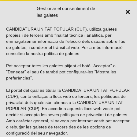
Gestionar el consentiment de
les galetes
CANDIDATURA UNITAT POPULAR (CUP), utilitza galetes
pròpies i de tercers amb finalitat tècnica i analítica, per
emmagatzemar informació de l'elecció dels usuaris sobre l'ús
de galetes, i conèixer el trànsit al web. Per a més informació
consulteu la nostra
política de galetes
.
Pot acceptar totes les galetes pitjant el botó "Acceptar" o
Vols subscriure’t al nostre butlletí?
"Denegar" el seu ús també pot configurar-les "Mostra les
preferències".
El portal del qual és titular la CANDIDATURA UNITAT POPULAR
(CUP), conté enllaços a llocs web de tercers, les polítiques de
ENVIAR
privacitat dels quals són alienes a la CANDIDATURA UNITAT
POPULAR (CUP). En accedir a aquests llocs web vostè pot
decidir si accepta les seves polítiques de privacitat i de galetes.
Troba’ns a les xarxes socials
Amb caràcter general, si navega per internet vostè pot acceptar
o rebutjar les galetes de tercers des de les opcions de
configuració del seu navegador.