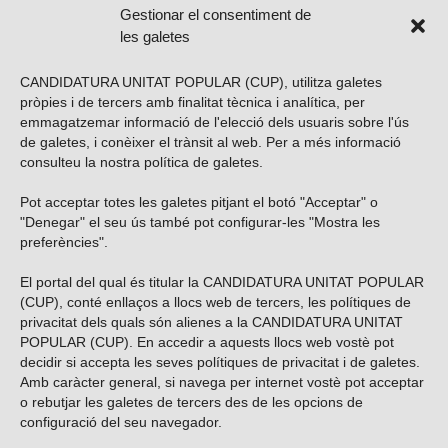
Gestionar el consentiment de
les galetes
CANDIDATURA UNITAT POPULAR (CUP), utilitza galetes
pròpies i de tercers amb finalitat tècnica i analítica, per
emmagatzemar informació de l'elecció dels usuaris sobre l'ús
de galetes, i conèixer el trànsit al web. Per a més informació
consulteu la nostra
política de galetes
.
Pot acceptar totes les galetes pitjant el botó "Acceptar" o
Vols subscriure’t al nostre butlletí?
"Denegar" el seu ús també pot configurar-les "Mostra les
preferències".
El portal del qual és titular la CANDIDATURA UNITAT POPULAR
(CUP), conté enllaços a llocs web de tercers, les polítiques de
ENVIAR
privacitat dels quals són alienes a la CANDIDATURA UNITAT
POPULAR (CUP). En accedir a aquests llocs web vostè pot
decidir si accepta les seves polítiques de privacitat i de galetes.
Troba’ns a les xarxes socials
Amb caràcter general, si navega per internet vostè pot acceptar
o rebutjar les galetes de tercers des de les opcions de
configuració del seu navegador.