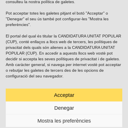
consulteu la nostra
política de galetes
.
Pot acceptar totes les galetes pitjant el botó "Acceptar" o
Vols subscriure’t al nostre butlletí?
"Denegar" el seu ús també pot configurar-les "Mostra les
preferències".
El portal del qual és titular la CANDIDATURA UNITAT POPULAR
(CUP), conté enllaços a llocs web de tercers, les polítiques de
ENVIAR
privacitat dels quals són alienes a la CANDIDATURA UNITAT
POPULAR (CUP). En accedir a aquests llocs web vostè pot
decidir si accepta les seves polítiques de privacitat i de galetes.
Troba’ns a les xarxes socials
Amb caràcter general, si navega per internet vostè pot acceptar
o rebutjar les galetes de tercers des de les opcions de
configuració del seu navegador.
Acceptar
Carrer Casp 180 (baixos), Barcelona.
623495996
Denegar
contacte@cup.cat
Mostra les preferències