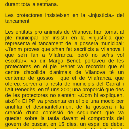
durant tota la setmana.
Les protectores insisteixen en la «injustícia» del
tancament
Les entitats pro animals de Vilanova han tornat al
ple municipal per insistir en la «injustícia que
representa el tancament de la gossera municipal:
«Tenim proves que s'han fet sacrificis a Vilanova i
que se'n fan a Vilafranca, però no se'ns vol
escoltar», va dir Marga Benet, portaveu de les
protectores en el ple. Benet va recordar que el
centre d'acollida d'animals de Vilanova té un
centenar de gossos i que el de Vilafranca, que
ofereix servei a la resta de municipis del Garraf i
l'Alt Penedès, en té uns 200; una proporció que des
de les protectores no s'entén: «Com hi expliquen,
això?» El PP va presentar en el ple una moció per
anul·lar el desmantellament de la gossera i la
creació d'una comissió de seguiment que va
quedar sobre la taula davant el compromís del
govern de buscar, en 15 dies, un espai de debat