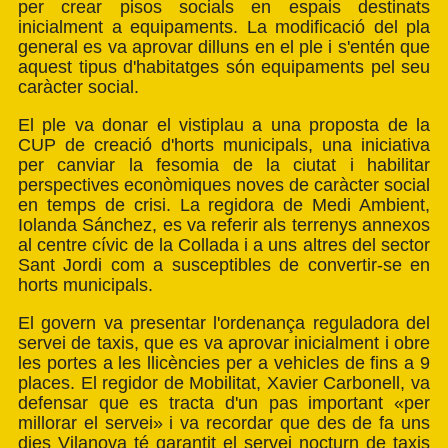
per crear pisos socials en espais destinats
inicialment a equipaments. La modificació del pla
general es va aprovar dilluns en el ple i s'entén que
aquest tipus d'habitatges són equipaments pel seu
caràcter social.
El ple va donar el vistiplau a una proposta de la
CUP de creació d'horts municipals, una iniciativa
per canviar la fesomia de la ciutat i habilitar
perspectives econòmiques noves de caràcter social
en temps de crisi. La regidora de Medi Ambient,
Iolanda Sánchez, es va referir als terrenys annexos
al centre cívic de la Collada i a uns altres del sector
Sant Jordi com a susceptibles de convertir-se en
horts municipals.
El govern va presentar l'ordenança reguladora del
servei de taxis, que es va aprovar inicialment i obre
les portes a les llicències per a vehicles de fins a 9
places. El regidor de Mobilitat, Xavier Carbonell, va
defensar que es tracta d'un pas important «per
millorar el servei» i va recordar que des de fa uns
dies Vilanova té garantit el servei nocturn de taxis