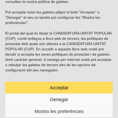
consulteu la nostra
política de galetes
.
Pot acceptar totes les galetes pitjant el botó "Acceptar" o
Vols subscriure’t al nostre butlletí?
"Denegar" el seu ús també pot configurar-les "Mostra les
preferències".
El portal del qual és titular la CANDIDATURA UNITAT POPULAR
(CUP), conté enllaços a llocs web de tercers, les polítiques de
ENVIAR
privacitat dels quals són alienes a la CANDIDATURA UNITAT
POPULAR (CUP). En accedir a aquests llocs web vostè pot
decidir si accepta les seves polítiques de privacitat i de galetes.
Troba’ns a les xarxes socials
Amb caràcter general, si navega per internet vostè pot acceptar
o rebutjar les galetes de tercers des de les opcions de
configuració del seu navegador.
Acceptar
Carrer Casp 180 (baixos), Barcelona.
623495996
Denegar
contacte@cup.cat
Mostra les preferències