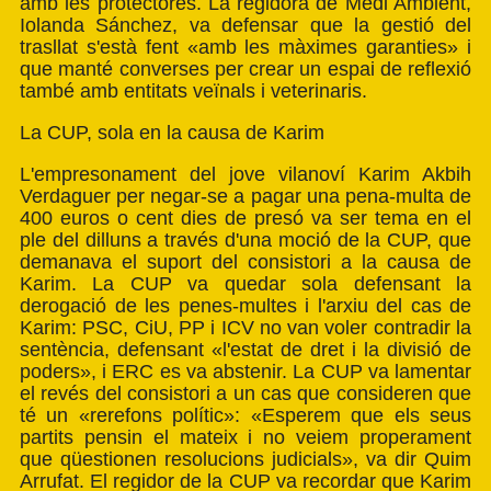
amb les protectores. La regidora de Medi Ambient,
Iolanda Sánchez, va defensar que la gestió del
trasllat s'està fent «amb les màximes garanties» i
que manté converses per crear un espai de reflexió
també amb entitats veïnals i veterinaris.
La CUP, sola en la causa de Karim
L'empresonament del jove vilanoví Karim Akbih
Verdaguer per negar-se a pagar una pena-multa de
400 euros o cent dies de presó va ser tema en el
ple del dilluns a través d'una moció de la CUP, que
demanava el suport del consistori a la causa de
Karim. La CUP va quedar sola defensant la
derogació de les penes-multes i l'arxiu del cas de
Karim: PSC, CiU, PP i ICV no van voler contradir la
sentència, defensant «l'estat de dret i la divisió de
poders», i ERC es va abstenir. La CUP va lamentar
el revés del consistori a un cas que consideren que
té un «rerefons polític»: «Esperem que els seus
partits pensin el mateix i no veiem properament
que qüestionen resolucions judicials», va dir Quim
Arrufat. El regidor de la CUP va recordar que Karim