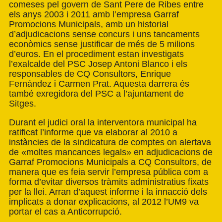
comeses pel govern de Sant Pere de Ribes entre
els anys 2003 i 2011 amb l’empresa Garraf
Promocions Municipals, amb un historial
d’adjudicacions sense concurs i uns tancaments
econòmics sense justificar de més de 5 milions
d’euros. En el procediment estan investigats
l’exalcalde del PSC Josep Antoni Blanco i els
responsables de CQ Consultors, Enrique
Fernández i Carmen Prat. Aquesta darrera és
també exregidora del PSC a l’ajuntament de
Sitges.
Durant el judici oral la interventora municipal ha
ratificat l’informe que va elaborar al 2010 a
instàncies de la sindicatura de comptes on alertava
de «moltes mancances legals» en adjudicacions de
Garraf Promocions Municipals a CQ Consultors, de
manera que es feia servir l’empresa pública com a
forma d’evitar diversos tràmits administratius fixats
per la llei. Arran d’aquest informe i la innacció dels
implicats a donar explicacions, al 2012 l’UM9 va
portar el cas a Anticorrupció.