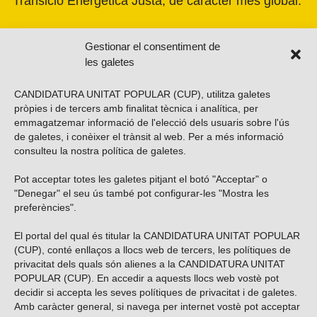
Transició Energètica Justa, de caràcter més global.
Gestionar el consentiment de
les galetes
CANDIDATURA UNITAT POPULAR (CUP), utilitza galetes
pròpies i de tercers amb finalitat tècnica i analítica, per
emmagatzemar informació de l'elecció dels usuaris sobre l'ús
de galetes, i conèixer el trànsit al web. Per a més informació
consulteu la nostra
política de galetes
.
Pot acceptar totes les galetes pitjant el botó "Acceptar" o
Vols subscriure’t al nostre butlletí?
"Denegar" el seu ús també pot configurar-les "Mostra les
preferències".
El portal del qual és titular la CANDIDATURA UNITAT POPULAR
(CUP), conté enllaços a llocs web de tercers, les polítiques de
ENVIAR
privacitat dels quals són alienes a la CANDIDATURA UNITAT
POPULAR (CUP). En accedir a aquests llocs web vostè pot
decidir si accepta les seves polítiques de privacitat i de galetes.
Troba’ns a les xarxes socials
Amb caràcter general, si navega per internet vostè pot acceptar