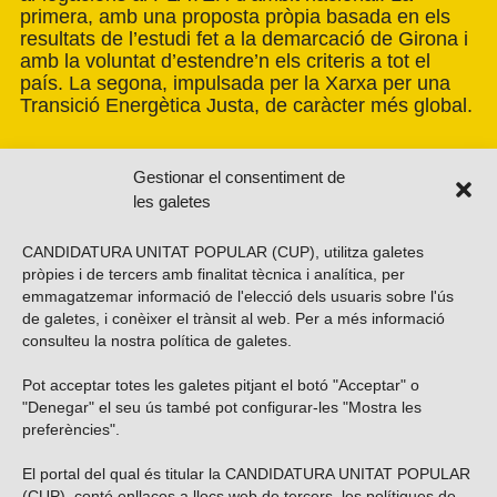
primera, amb una proposta pròpia basada en els
resultats de l’estudi fet a la demarcació de Girona i
amb la voluntat d’estendre’n els criteris a tot el
país. La segona, impulsada per la Xarxa per una
Transició Energètica Justa, de caràcter més global.
Gestionar el consentiment de
les galetes
CANDIDATURA UNITAT POPULAR (CUP), utilitza galetes
pròpies i de tercers amb finalitat tècnica i analítica, per
emmagatzemar informació de l'elecció dels usuaris sobre l'ús
de galetes, i conèixer el trànsit al web. Per a més informació
consulteu la nostra
política de galetes
.
Pot acceptar totes les galetes pitjant el botó "Acceptar" o
Vols subscriure’t al nostre butlletí?
"Denegar" el seu ús també pot configurar-les "Mostra les
preferències".
El portal del qual és titular la CANDIDATURA UNITAT POPULAR
(CUP), conté enllaços a llocs web de tercers, les polítiques de