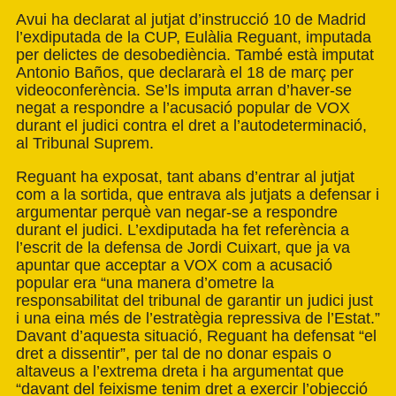
Avui ha declarat al jutjat d’instrucció 10 de Madrid
l’exdiputada de la CUP, Eulàlia Reguant, imputada
per delictes de desobediència. També està imputat
Antonio Baños, que declararà el 18 de març per
videoconferència. Se’ls imputa arran d’haver-se
negat a respondre a l’acusació popular de VOX
durant el judici contra el dret a l’autodeterminació,
al Tribunal Suprem.
Reguant ha exposat, tant abans d’entrar al jutjat
com a la sortida, que entrava als jutjats a defensar i
argumentar perquè van negar-se a respondre
durant el judici. L’exdiputada ha fet referència a
l’escrit de la defensa de Jordi Cuixart, que ja va
apuntar que acceptar a VOX com a acusació
popular era “una manera d’ometre la
responsabilitat del tribunal de garantir un judici just
i una eina més de l’estratègia repressiva de l’Estat.”
Davant d’aquesta situació, Reguant ha defensat “el
dret a dissentir”, per tal de no donar espais o
altaveus a l’extrema dreta i ha argumentat que
“davant del feixisme tenim dret a exercir l’objecció