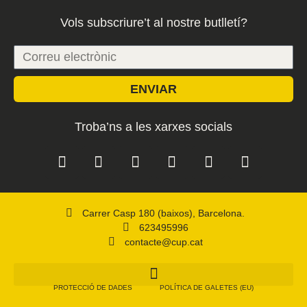
Vols subscriure’t al nostre butlletí?
ENVIAR
Troba’ns a les xarxes socials
Carrer Casp 180 (baixos), Barcelona.
623495996
contacte@cup.cat
PROTECCIÓ DE DADES
POLÍTICA DE GALETES (EU)