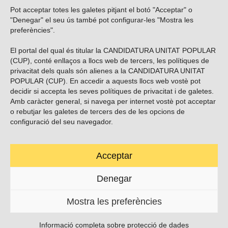
Pot acceptar totes les galetes pitjant el botó "Acceptar" o
Vols subscriure’t al nostre butlletí?
"Denegar" el seu ús també pot configurar-les "Mostra les
preferències".
El portal del qual és titular la CANDIDATURA UNITAT POPULAR
(CUP), conté enllaços a llocs web de tercers, les polítiques de
ENVIAR
privacitat dels quals són alienes a la CANDIDATURA UNITAT
POPULAR (CUP). En accedir a aquests llocs web vostè pot
decidir si accepta les seves polítiques de privacitat i de galetes.
Troba’ns a les xarxes socials
Amb caràcter general, si navega per internet vostè pot acceptar
o rebutjar les galetes de tercers des de les opcions de
configuració del seu navegador.
Acceptar
Carrer Casp 180 (baixos), Barcelona.
623495996
Denegar
contacte@cup.cat
Mostra les preferències
PROTECCIÓ DE DADES
POLÍTICA DE GALETES (EU)
Informació completa sobre protecció de dades