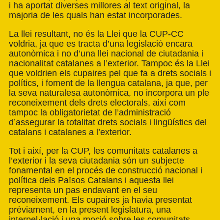
i ha aportat diverses millores al text original, la
majoria de les quals han estat incorporades.
La llei resultant, no és la Llei que la CUP-CC
voldria, ja que es tracta d’una legislació encara
autonòmica i no d’una llei nacional de ciutadania i
nacionalitat catalanes a l’exterior. Tampoc és la Llei
que voldrien els cupaires pel que fa a drets socials i
polítics, i foment de la llengua catalana, ja que, per
la seva naturalesa autonòmica, no incorpora un ple
reconeixement dels drets electorals, així com
tampoc la obligatorietat de l’administració
d’assegurar la totalitat drets socials i lingüístics del
catalans i catalanes a l’exterior.
Tot i així, per la CUP, les comunitats catalanes a
l’exterior i la seva ciutadania són un subjecte
fonamental en el procés de construcció nacional i
política dels Països Catalans i aquesta llei
representa un pas endavant en el seu
reconeixement. Els cupaires ja havia presentat
prèviament, en la present legislatura, una
interpel·lació i una moció sobre les comunitats