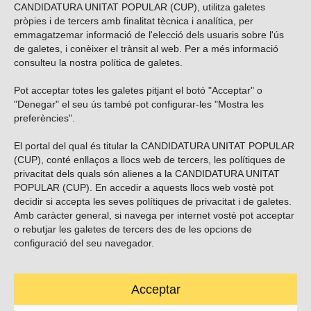
CANDIDATURA UNITAT POPULAR (CUP), utilitza galetes
pròpies i de tercers amb finalitat tècnica i analítica, per
emmagatzemar informació de l'elecció dels usuaris sobre l'ús
de galetes, i conèixer el trànsit al web. Per a més informació
consulteu la nostra
política de galetes
.
Pot acceptar totes les galetes pitjant el botó "Acceptar" o
Vols subscriure’t al nostre butlletí?
"Denegar" el seu ús també pot configurar-les "Mostra les
preferències".
El portal del qual és titular la CANDIDATURA UNITAT POPULAR
(CUP), conté enllaços a llocs web de tercers, les polítiques de
ENVIAR
privacitat dels quals són alienes a la CANDIDATURA UNITAT
POPULAR (CUP). En accedir a aquests llocs web vostè pot
decidir si accepta les seves polítiques de privacitat i de galetes.
Troba’ns a les xarxes socials
Amb caràcter general, si navega per internet vostè pot acceptar
o rebutjar les galetes de tercers des de les opcions de
configuració del seu navegador.
Acceptar
Carrer Casp 180 (baixos), Barcelona.