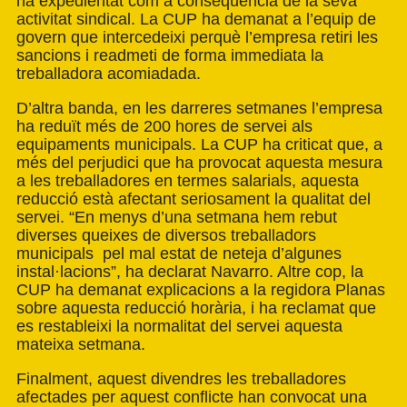
ha expedientat com a conseqüència de la seva
activitat sindical. La CUP ha demanat a l’equip de
govern que intercedeixi perquè l’empresa retiri les
sancions i readmeti de forma immediata la
treballadora acomiadada.
D’altra banda, en les darreres setmanes l’empresa
ha reduït més de 200 hores de servei als
equipaments municipals. La CUP ha criticat que, a
més del perjudici que ha provocat aquesta mesura
a les treballadores en termes salarials, aquesta
reducció està afectant seriosament la qualitat del
servei. “En menys d’una setmana hem rebut
diverses queixes de diversos treballadors
municipals pel mal estat de neteja d’algunes
instal·lacions”, ha declarat Navarro. Altre cop, la
CUP ha demanat explicacions a la regidora Planas
sobre aquesta reducció horària, i ha reclamat que
es restableixi la normalitat del servei aquesta
mateixa setmana.
Finalment, aquest divendres les treballadores
afectades per aquest conflicte han convocat una