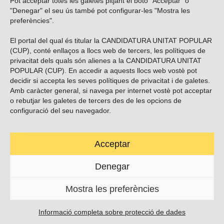
Pot acceptar totes les galetes pitjant el botó "Acceptar" o
Vols subscriure’t al nostre butlletí?
"Denegar" el seu ús també pot configurar-les "Mostra les
preferències".
El portal del qual és titular la CANDIDATURA UNITAT POPULAR
(CUP), conté enllaços a llocs web de tercers, les polítiques de
ENVIAR
privacitat dels quals són alienes a la CANDIDATURA UNITAT
POPULAR (CUP). En accedir a aquests llocs web vostè pot
decidir si accepta les seves polítiques de privacitat i de galetes.
Troba’ns a les xarxes socials
Amb caràcter general, si navega per internet vostè pot acceptar
o rebutjar les galetes de tercers des de les opcions de
configuració del seu navegador.
Acceptar
Carrer Casp 180 (baixos), Barcelona.
623495996
Denegar
contacte@cup.cat
Mostra les preferències
PROTECCIÓ DE DADES
POLÍTICA DE GALETES (EU)
Informació completa sobre protecció de dades