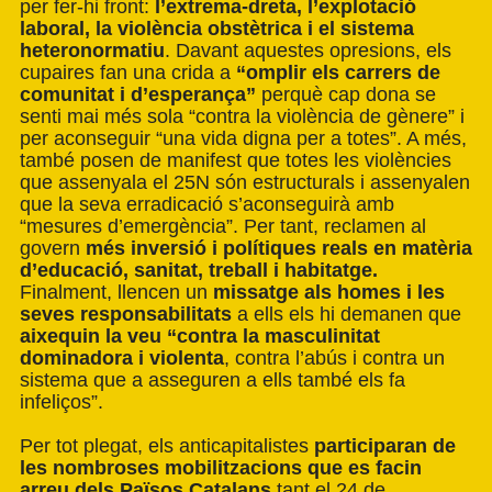
per fer-hi front:
l’extrema-dreta, l’explotació
laboral, la violència obstètrica i el sistema
heteronormatiu
. Davant aquestes opresions, els
cupaires fan una crida a
“omplir els carrers de
comunitat i d’esperança”
perquè cap dona se
senti mai més sola “contra la violència de gènere” i
per aconseguir “una vida digna per a totes”. A més,
també posen de manifest que totes les violències
que assenyala el 25N són estructurals i assenyalen
que la seva erradicació s’aconseguirà amb
“mesures d’emergència”. Per tant, reclamen al
govern
més inversió i polítiques reals en matèria
d’educació, sanitat, treball i habitatge.
Finalment, llencen un
missatge als homes i les
seves responsabilitats
a ells els hi demanen que
aixequin la veu “contra la masculinitat
dominadora i violenta
, contra l’abús i contra un
sistema que a asseguren a ells també els fa
infeliços”.
Per tot plegat, els anticapitalistes
participaran de
les nombroses mobilitzacions que es facin
arreu dels Països Catalans
tant el 24 de