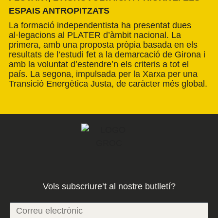
ESPAIS ANTROPITZATS
La formació independentista ha presentat dues
al·legacions al PLATER d’àmbit nacional. La
primera, amb una proposta pròpia basada en els
resultats de l’estudi fet a la demarcació de Girona i
amb la voluntat d’estendre’n els criteris a tot el
país. La segona, impulsada per la Xarxa per una
Transició Energètica Justa, de caràcter més global.
Vols subscriure’t al nostre butlletí?