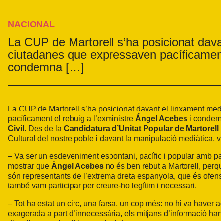
NACIONAL
La CUP de Martorell s’ha posicionat dava
ciutadanes que expressaven pacíficament 
condemna […]
La CUP de Martorell s’ha posicionat davant el linxament med
pacíficament el rebuig a l’exministre
Ángel Acebes
i condemn
Civil
. Des de la
Candidatura d’Unitat Popular de Martorell
Cultural del nostre poble i davant la manipulació mediàtica, v
– Va ser un esdeveniment espontani, pacífic i popular amb pa
mostrar que
Àngel Acebes
no és ben rebut a Martorell, per
són representants de l’extrema dreta espanyola, que és ofens
també vam participar per creure-ho legítim i necessari.
– Tot ha estat un circ, una farsa, un cop més: no hi va haver a
exagerada a part d’innecessària, els mitjans d’informació han 