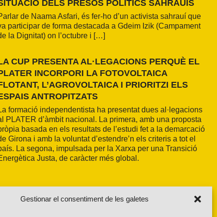
SITUACIÓ DELS PRESOS POLÍTICS SAHRAUÍS
Parlar de Naama Asfari, és fer-ho d’un activista sahrauí que
va participar de forma destacada a Gdeim Izik (Campament
de la Dignitat) on l’octubre i […]
LA CUP PRESENTA AL·LEGACIONS PERQUÈ EL
PLATER INCORPORI LA FOTOVOLTAICA
FLOTANT, L’AGROVOLTAICA I PRIORITZI ELS
ESPAIS ANTROPITZATS
La formació independentista ha presentat dues al·legacions
al PLATER d’àmbit nacional. La primera, amb una proposta
pròpia basada en els resultats de l’estudi fet a la demarcació
de Girona i amb la voluntat d’estendre’n els criteris a tot el
país. La segona, impulsada per la Xarxa per una Transició
Energètica Justa, de caràcter més global.
Gestionar el consentiment de les galetes