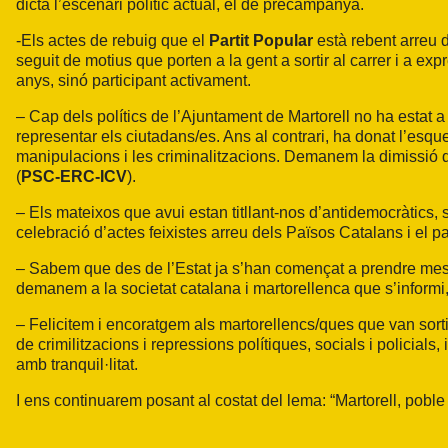
dicta l’escenari polític actual, el de precampanya.
-Els actes de rebuig que el
Partit Popular
està rebent arreu d
seguit de motius que porten a la gent a sortir al carrer i a e
anys, sinó participant activament.
– Cap dels polítics de l’Ajuntament de Martorell no ha estat a 
representar els ciutadans/es. Ans al contrari, ha donat l’esque
manipulacions i les criminalitzacions. Demanem la dimissió 
(
PSC-ERC-ICV
).
– Els mateixos que avui estan titllant-nos d’antidemocràtics,
celebració d’actes feixistes arreu dels Països Catalans i el pa
– Sabem que des de l’Estat ja s’han començat a prendre mesu
demanem a la societat catalana i martorellenca que s’informi, qu
– Felicitem i encoratgem als martorellencs/ques que van sortir
de crimilitzacions i repressions polítiques, socials i policials
amb tranquil·litat.
I ens continuarem posant al costat del lema: “Martorell, poble 