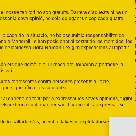
el nostre territori no són gratuïts. Darrera d’aquests hi ha un
xpressar la seva opinió, no sols delegant un cop cada quatre
l’alçada de la situació, no ha assumit la responsabilitat de
na a Martorell i s’han posicionat al costat de les mentides, les
de l’Alcaldessa
Dora Ramon
i exigim explicacions al tripartit
 són els que demà, dia 12 d’octubre, tornaran a permetre la
ís veí.
res repressores contra persones presents a l’acte, i
e sigui crítica i es solidaritzi.
 al carrer a no tenir por a expressar les seves opinions, fugint
, i els instem a continuar pensant lliurement i a expressar-se
de treballadors/es, no vol ni fatxes ni explotadors/es”.