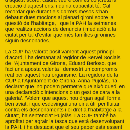
d’aquest acord, caldrà veure com es concreta la
creació d’aquest ens, i quina capacitat té. Cal
recordar que durant els darrers mesos s’han
debatut dues mocions al plenari gironí sobre la
qüestió de l’habitatge, i que la PAH fa setmanes
que realitza accions de denuncia i mediació a la
ciutat per tal d’evitar que més famílies gironines
siguin desnonades.
La CUP ha valorat positivament aquest principi
d’acord, i ha demanat al regidor de Servei Socials
de l’Ajuntament de Girona, Eduard Berloso, que
faci una aposta valenta i demostri un compromís
real per aquest nou organisme. La regidora de la
CUP a l’Ajuntament de Girona, Anna Pujolàs, ha
declarat que ‘no podem permetre que això quedi en
una declaració d’intencions o un gest de cara a la
galeria’. ‘Volem que aquest nou òrgan agafi forma
ben aviat, i que esdevingui una eina útil per lluitar
contra els desnonaments i el dret a l’habitatge a la
ciutat’, ha sentenciat Pujolàs. La CUP també ha
aprofitat per agrair la tasca que està desenvolupant
la PAH, i ha destacat que el seu paper està essent