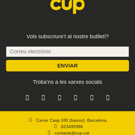
Vols subscriure’t al nostre butlletí?
ENVIAR
Troba’ns a les xarxes socials
Carrer Casp 180 (baixos), Barcelona.
623495996
contacte@cup.cat