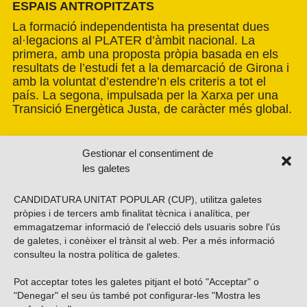
ESPAIS ANTROPITZATS
La formació independentista ha presentat dues
al·legacions al PLATER d’àmbit nacional. La
primera, amb una proposta pròpia basada en els
resultats de l’estudi fet a la demarcació de Girona i
amb la voluntat d’estendre’n els criteris a tot el
país. La segona, impulsada per la Xarxa per una
Transició Energètica Justa, de caràcter més global.
Gestionar el consentiment de
les galetes
CANDIDATURA UNITAT POPULAR (CUP), utilitza galetes
pròpies i de tercers amb finalitat tècnica i analítica, per
emmagatzemar informació de l'elecció dels usuaris sobre l'ús
de galetes, i conèixer el trànsit al web. Per a més informació
consulteu la nostra
política de galetes
.
Pot acceptar totes les galetes pitjant el botó "Acceptar" o
Vols subscriure’t al nostre butlletí?
"Denegar" el seu ús també pot configurar-les "Mostra les