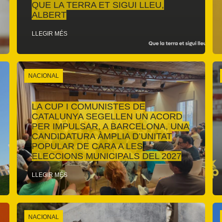
QUE LA TERRA ET SIGUI LLEU,
ALBERT
LLEGIR MÉS
NACIONAL
LA CUP I COMUNISTES DE
CATALUNYA SEGELLEN UN ACORD
PER IMPULSAR, A BARCELONA, UNA
CANDIDATURA ÀMPLIA D’UNITAT
POPULAR DE CARA A LES
ELECCIONS MUNICIPALS DEL 2027
LLEGIR MÉS
NACIONAL