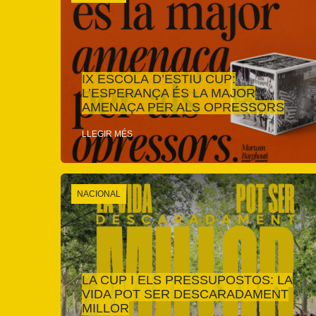
IX ESCOLA D’ESTIU CUP:
L’ESPERANÇA ÉS LA MAJOR
AMENAÇA PER ALS OPRESSORS
LLEGIR MÉS
NACIONAL
LA CUP I ELS PRESSUPOSTOS: LA
VIDA POT SER DESCARADAMENT
MILLOR