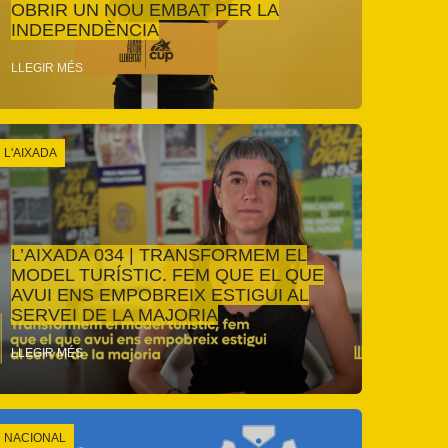
OBRIR UN NOU EMBAT PER LA
INDEPENDÈNCIA
LLEGIR MÉS
L'AIXADA
L’AIXADA 034 | TRANSFORMEM EL
MODEL TURÍSTIC. FEM QUE EL QUE
AVUI ENS EMPOBREIX ESTIGUI AL
SERVEI DE LA MAJORIA
LLEGIR MÉS
NACIONAL