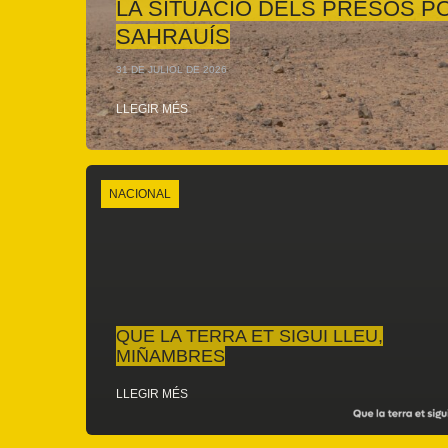
LA SITUACIÓ DELS PRESOS PO
SAHRAUÍS
31 DE JULIOL DE 2026
LLEGIR MÉS
NACIONAL
QUE LA TERRA ET SIGUI LLEU,
MIÑAMBRES
LLEGIR MÉS