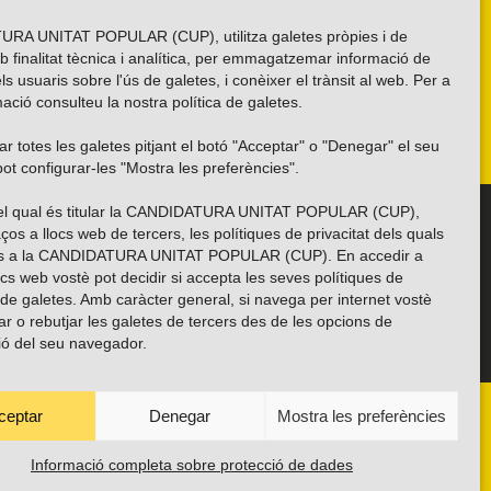
LLEGIR MÉS
RA UNITAT POPULAR (CUP), utilitza galetes pròpies i de
b finalitat tècnica i analítica, per emmagatzemar informació de
els usuaris sobre l'ús de galetes, i conèixer el trànsit al web. Per a
ació consulteu la nostra
política de galetes
.
r totes les galetes pitjant el botó "Acceptar" o "Denegar" el seu
ot configurar-les "Mostra les preferències".
 del qual és titular la CANDIDATURA UNITAT POPULAR (CUP),
Troba’ns a les xarxes socials
ços a llocs web de tercers, les polítiques de privacitat dels quals
es a la CANDIDATURA UNITAT POPULAR (CUP). En accedir a
ocs web vostè pot decidir si accepta les seves polítiques de
i de galetes. Amb caràcter general, si navega per internet vostè
ar o rebutjar les galetes de tercers des de les opcions de
ió del seu navegador.
ceptar
Denegar
Mostra les preferències
ANYES
TRANSPARÈNCIA
CONTACTE
PROTECCIÓ DE DADES
POLÍTICA DE GALETES (EU)
Informació completa sobre protecció de dades