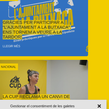
GRÀCIES PER PARTICIPAR A
“L’AJUNTAMENT A LA BUTXACA”.
ENS TORNEM A VEURE A LA
TARDOR!
LLEGIR MÉS
NACIONAL
LA CUP RECLAMA UN CANVI DE
MODEL DAVANT L’EMERGÈNCIA
Gestionar el consentiment de les galetes
CLIMÀTICA