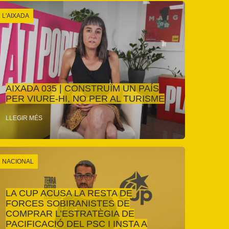
L'AIXADA
AIXADA 035 | CONSTRUÏM UN PAÍS
PER VIURE-HI, NO PER AL TURISME
LLEGIR MÉS
NACIONAL
LA CUP ACUSA LA RESTA DE
FORCES SOBIRANISTES DE
COMPRAR L’ESTRATÈGIA DE
PACIFICACIÓ DEL PSC I INSTA A