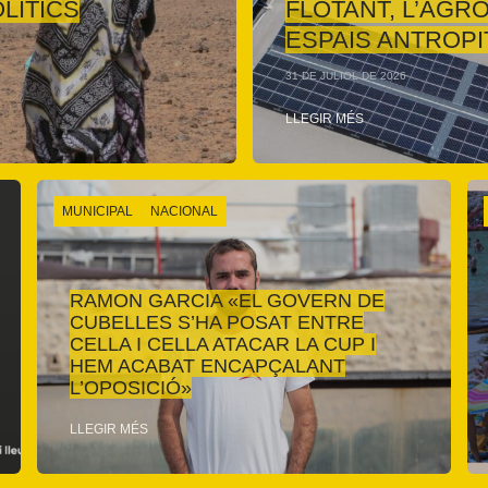
LÍTICS
FLOTANT, L’AGRO
ESPAIS ANTROPI
31 DE JULIOL DE 2026
LLEGIR MÉS
MUNICIPAL
NACIONAL
RAMON GARCIA «EL GOVERN DE
CUBELLES S’HA POSAT ENTRE
CELLA I CELLA ATACAR LA CUP I
HEM ACABAT ENCAPÇALANT
L’OPOSICIÓ»
LLEGIR MÉS