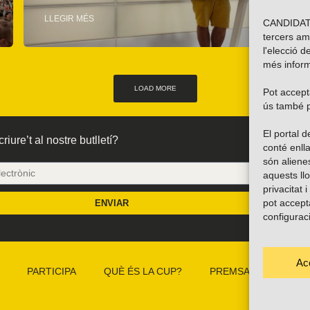
LLEGIR MÉS
CANDIDATU
tercers am
l'elecció d
més inform
LOAD MORE
Pot accepta
ús també p
El portal
riure’t al nostre butlletí?
conté enlla
són alien
aquests ll
privacitat 
pot accept
ENVIAR
configurac
Ac
PARTICIPA
QUÈ ÉS LA CUP?
PREMSA
CAMP