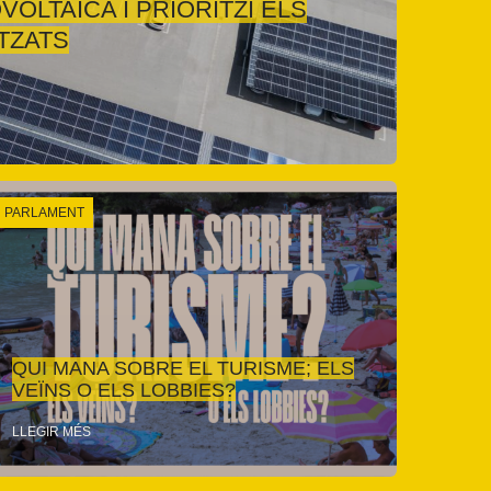
VOLTAICA I PRIORITZI ELS
TZATS
PARLAMENT
QUI MANA SOBRE EL TURISME; ELS
VEÏNS O ELS LOBBIES?
LLEGIR MÉS