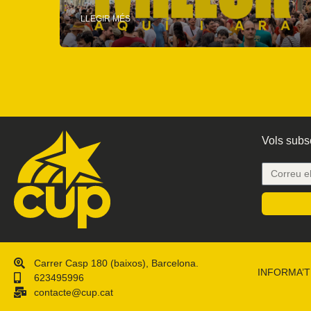
LLEGIR MÉS
Vols subsc
Carrer Casp 180 (baixos), Barcelona.
INFORMA’T
623495996
contacte@cup.cat