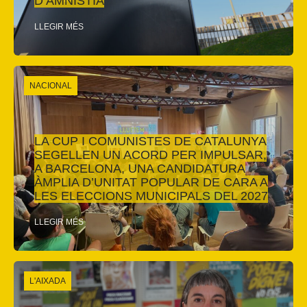
D’AMNISTIA
LLEGIR MÉS
NACIONAL
LA CUP I COMUNISTES DE CATALUNYA
SEGELLEN UN ACORD PER IMPULSAR,
A BARCELONA, UNA CANDIDATURA
ÀMPLIA D’UNITAT POPULAR DE CARA A
LES ELECCIONS MUNICIPALS DEL 2027
LLEGIR MÉS
L'AIXADA