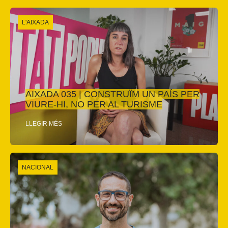
L'AIXADA
AIXADA 035 | CONSTRUÏM UN PAÍS PER
VIURE-HI, NO PER AL TURISME
LLEGIR MÉS
NACIONAL