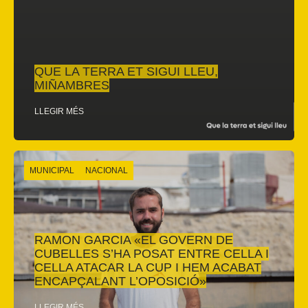
QUE LA TERRA ET SIGUI LLEU,
MIÑAMBRES
LLEGIR MÉS
MUNICIPAL
NACIONAL
RAMON GARCIA «EL GOVERN DE
CUBELLES S’HA POSAT ENTRE CELLA I
CELLA ATACAR LA CUP I HEM ACABAT
ENCAPÇALANT L’OPOSICIÓ»
LLEGIR MÉS