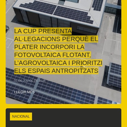
LA CUP PRESENTA
AL·LEGACIONS PERQUÈ EL
PLATER INCORPORI LA
FOTOVOLTAICA FLOTANT,
L’AGROVOLTAICA I PRIORITZI
ELS ESPAIS ANTROPITZATS
31 DE JULIOL DE 2026
LLEGIR MÉS
NACIONAL