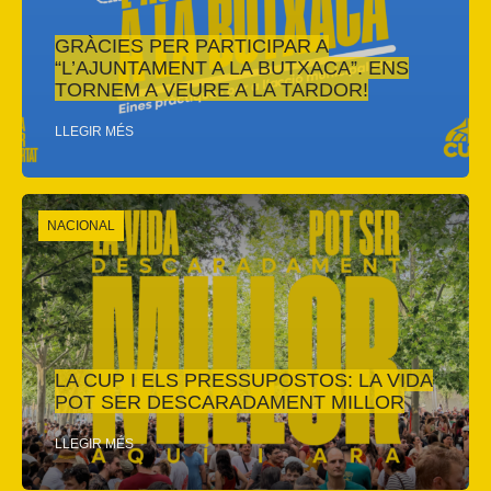
GRÀCIES PER PARTICIPAR A
“L’AJUNTAMENT A LA BUTXACA”. ENS
TORNEM A VEURE A LA TARDOR!
LLEGIR MÉS
NACIONAL
LA CUP I ELS PRESSUPOSTOS: LA VIDA
POT SER DESCARADAMENT MILLOR
LLEGIR MÉS