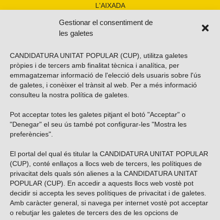
L'AIXADA
Gestionar el consentiment de
les galetes
CANDIDATURA UNITAT POPULAR (CUP), utilitza galetes
pròpies i de tercers amb finalitat tècnica i analítica, per
emmagatzemar informació de l'elecció dels usuaris sobre l'ús
de galetes, i conèixer el trànsit al web. Per a més informació
consulteu la nostra
política de galetes
.
Pot acceptar totes les galetes pitjant el botó "Acceptar" o
Vols subscriure’t al nostre butlletí?
"Denegar" el seu ús també pot configurar-les "Mostra les
preferències".
El portal del qual és titular la CANDIDATURA UNITAT POPULAR
(CUP), conté enllaços a llocs web de tercers, les polítiques de
ENVIAR
privacitat dels quals són alienes a la CANDIDATURA UNITAT
POPULAR (CUP). En accedir a aquests llocs web vostè pot
decidir si accepta les seves polítiques de privacitat i de galetes.
Troba’ns a les xarxes socials
Amb caràcter general, si navega per internet vostè pot acceptar
o rebutjar les galetes de tercers des de les opcions de