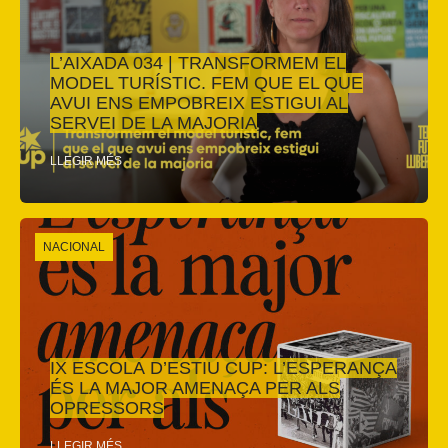
L’AIXADA 034 | TRANSFORMEM EL
MODEL TURÍSTIC. FEM QUE EL QUE
AVUI ENS EMPOBREIX ESTIGUI AL
SERVEI DE LA MAJORIA
LLEGIR MÉS
NACIONAL
IX ESCOLA D’ESTIU CUP: L’ESPERANÇA
ÉS LA MAJOR AMENAÇA PER ALS
OPRESSORS
LLEGIR MÉS